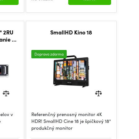
5" 2RU
SmallHD Kino 18
anie v
0 × 480
Doprava zdarma
elov v
Referenčný prenosný monitor 4K
e
HDR! SmallHD Cine 18 je špičkový 18"
produkčný monitor