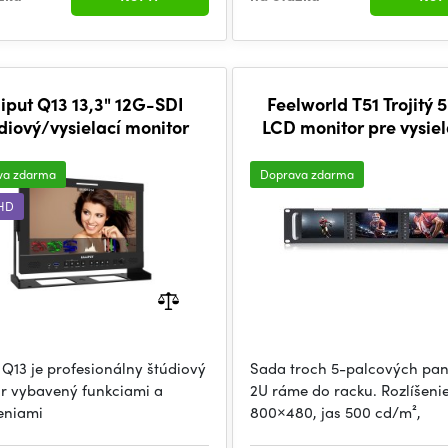
lliput Q13 13,3" 12G-SDI
Feelworld T51 Trojitý 
diový/vysielací monitor
LCD monitor pre vysiel
stojane s rozlíšením 80
va zdarma
Doprava zdarma
UHD
t Q13 je profesionálny štúdiový
Sada troch 5-palcových pan
r vybavený funkciami a
2U ráme do racku. Rozlíšeni
eniami
800×480, jas 500 cd/m²,