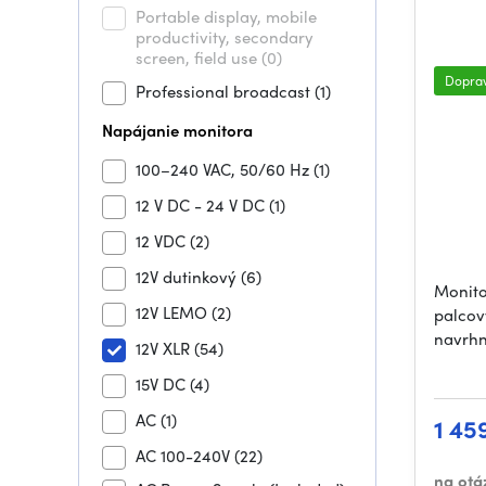
Portable display, mobile
productivity, secondary
screen, field use
(0)
Dopra
Professional broadcast
(1)
Napájanie monitora
100–240 VAC, 50/60 Hz
(1)
12 V DC - 24 V DC
(1)
12 VDC
(2)
12V dutinkový
(6)
Monito
12V LEMO
(2)
palcov
navrhn
12V XLR
(54)
15V DC
(4)
AC
(1)
1 45
AC 100-240V
(22)
na otá