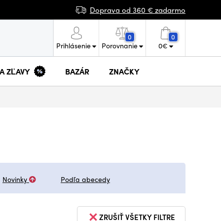
Doprava od 360 € zadarmo
0
0
Prihlásenie
Porovnanie
0
€
 A ZĽAVY
BAZÁR
ZNAČKY
Novinky
Podľa abecedy
ZRUŠIŤ VŠETKY FILTRE