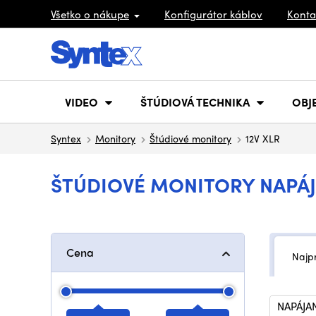
Všetko o nákupe
Konfigurátor káblov
Konta
VIDEO
ŠTÚDIOVÁ TECHNIKA
OBJ
Syntex
Monitory
Štúdiové monitory
12V XLR
ŠTÚDIOVÉ MONITORY NAPÁJ
Cena
Najp
NAPÁJA