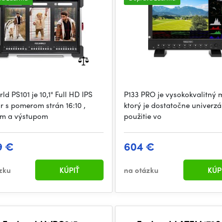
ld PS101 je 10,1" Full HD IPS
P133 PRO je vysokokvalitný 
r s pomerom strán 16:10 ,
ktorý je dostatočne univerzá
om a výstupom
použitie vo
9 €
604 €
zku
KÚPIŤ
na otázku
KÚP