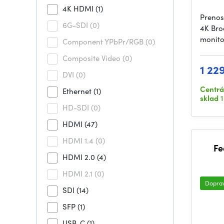
4K HDMI
(1)
Prenos
6G-SDI
(0)
4K Bro
monito
Component YPbPr/RGB
(0)
Composite Video
(0)
1 22
DVI
(0)
Centrá
Ethernet
(1)
sklad
1
HD-SDI
(0)
HDMI
(47)
HDMI 1.4
(0)
Fe
HDMI 2.0
(4)
HDMI 2.1
(0)
Dopra
SDI
(14)
SFP
(1)
USB-C
(1)