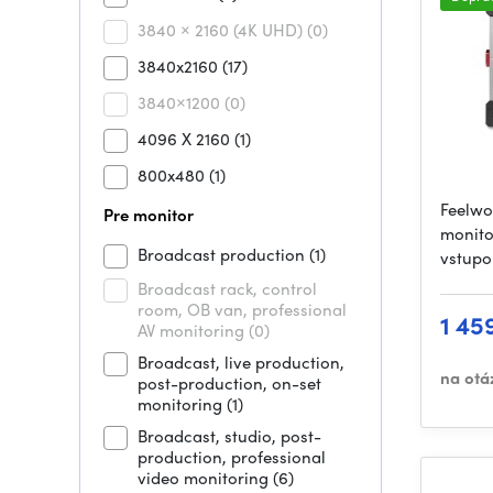
3840 × 2160 (4K UHD)
(0)
3840x2160
(17)
3840×1200
(0)
4096 X 2160
(1)
800x480
(1)
Feelwor
Pre monitor
monito
Broadcast production
(1)
vstup
Broadcast rack, control
room, OB van, professional
1 45
AV monitoring
(0)
Broadcast, live production,
na otá
post-production, on-set
monitoring
(1)
Broadcast, studio, post-
production, professional
video monitoring
(6)