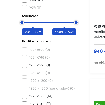
VGA
(0)
Svietivosť
P215 P
monito
250 cd/m2
1 500 cd/m2
univer
Rozlišenie panela
1024x600
(0)
940
1024x768
(0)
na otá
1200x1920
(1)
1280x800
(0)
1920 x 1200
(0)
1920 × 1200 (per display)
(0)
1920x1080
(14)
1920x1200
(3)
Dopra