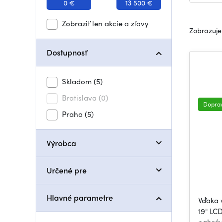
0 €
13 500 €
Zobraziť len akcie a zľavy
Zobrazuje
Dostupnosť
Skladom
(5)
Bratislava
(0)
Dopra
Praha
(5)
Výrobca
Určené pre
Hlavné parametre
Vďaka v
19" LC