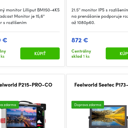
ný monitor Lilliput BM150-4KS
21.5'' monitor IPS s rozlíšení
adcast Monitor je 15,6"
na prenášanie podporuje roz
r s rozlíšením
až 1080p60.
9 €
872 €
lny
Centrálny
KÚPIŤ
KÚP
 ks
sklad
1 ks
elworld P215-PRO-CO
Feelworld Seetec P17
va zdarma
Doprava zdarma