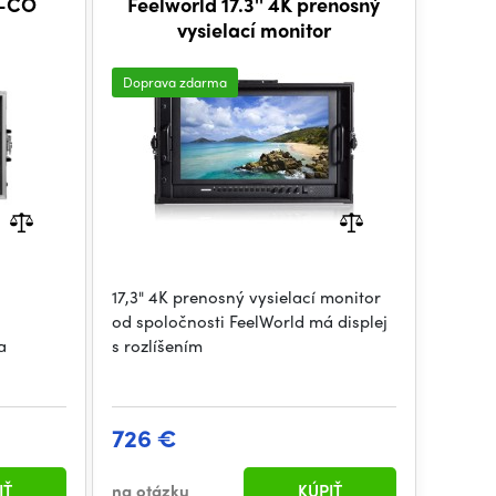
S-CO
Feelworld 17.3'' 4K prenosný
vysielací monitor
Doprava zdarma
17,3" 4K prenosný vysielací monitor
od spoločnosti FeelWorld má displej
a
s rozlíšením
726 €
IŤ
na otázku
KÚPIŤ