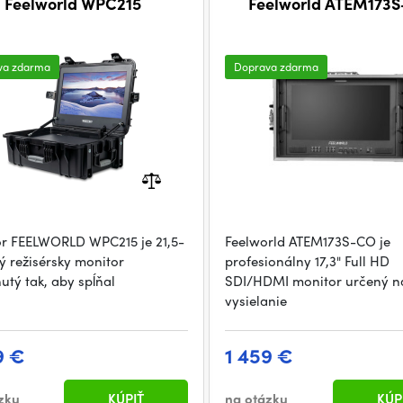
Feelworld WPC215
Feelworld ATEM173
va zdarma
Doprava zdarma
r FEELWORLD WPC215 je 21,5-
Feelworld ATEM173S-CO je
ý režisérsky monitor
profesionálny 17,3" Full HD
utý tak, aby spĺňal
SDI/HDMI monitor určený n
vysielanie
9 €
1 459 €
zku
KÚPIŤ
na otázku
KÚP