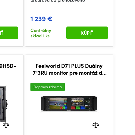
prepravu do prenosového
1 239 €
Centrálny
IŤ
KÚPIŤ
sklad
1 ks
-9HSD-
Feelworld D71 PLUS Duálny
7"3RU monitor pre montáž do
stojana 4K HDMI SDI
Doprava zdarma