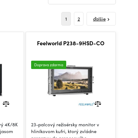
1
2
ďalšie
Feelworld P238-9HSD-CO
Doprava zdarma
vý 4K/8K
23-palcový režisérsky monitor v
 jasom
hliníkovom kufri, ktorý zvládne