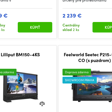
ania v
určený pre profesionálnu
9 €
2 239 €
lny
Centrálny
KÚPIŤ
KÚP
 ks
sklad
2 ks
Lilliput BM150-4KS
Feelworld Seetec P215
CO (s puzdrom)
va zdarma
Doprava zdarma
SHOWROOM PRAHA