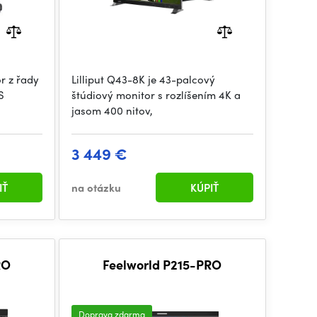
or z řady
Lilliput Q43-8K je 43-palcový
S
štúdiový monitor s rozlíšením 4K a
jasom 400 nitov,
3 449 €
IŤ
na otázku
KÚPIŤ
-PRO
Feelworld P215-PRO
Doprava zdarma