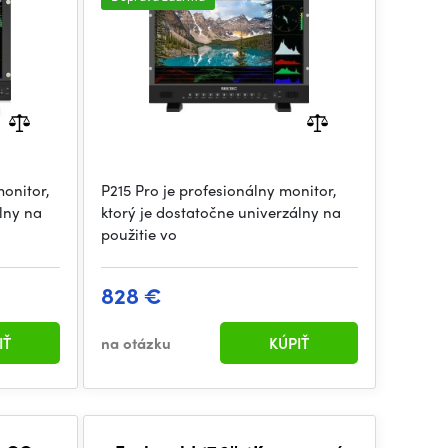
monitor,
P215 Pro je profesionálny monitor,
lny na
ktorý je dostatočne univerzálny na
použitie vo
828 €
IŤ
na otázku
KÚPIŤ