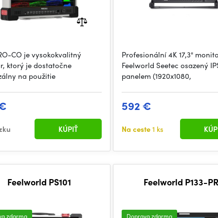
RO-CO je vysokokvalitný
Profesionální 4K 17,3" monit
r, ktorý je dostatočne
Feelworld Seetec osazený IP
zálny na použitie
panelem (1920x1080,
 €
592 €
zku
KÚPIŤ
Na ceste
1 ks
KÚP
Feelworld PS101
Feelworld P133
va zdarma
Doprava zdarma