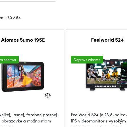
m 1-30 z 54
Atomos Sumo 19SE
Feelworld S24
va zdarma
Doprava zdarma
eľkej, jasnej, farebne presnej
FeelWorld S24 je 23,8-palco
D obrazovke a možnostiam
IPS videomonitor s vysokým