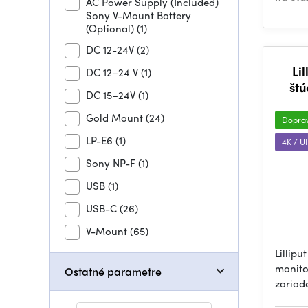
AC Power Supply (Included)
Sony V-Mount Battery
(Optional)
(1)
DC 12-24V
(2)
Li
DC 12–24 V
(1)
štú
DC 15–24V
(1)
Gold Mount
(24)
Dopra
LP-E6
(1)
4K / 
Sony NP-F
(1)
USB
(1)
USB-C
(26)
V-Mount
(65)
Lillipu
monito
Ostatné parametre
zariad