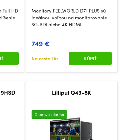
m Full HD
Monitory FEELWORLD D71 PLUS sú
líšenie
ideálnou voľbou na monitorovanie
3G-SDI alebo 4K HDMI
749 €
IŤ
Na ceste
1 ks
KÚPIŤ
3-9HSD
Lilliput Q43-8K
Doprava zdarma