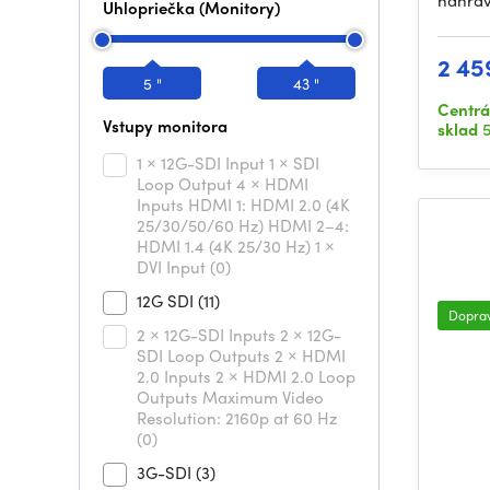
nahráv
Uhlopriečka (Monitory)
2 45
5 "
43 "
Centrá
Vstupy monitora
sklad
5
1 × 12G-SDI Input 1 × SDI
Loop Output 4 × HDMI
Inputs HDMI 1: HDMI 2.0 (4K
25/30/50/60 Hz) HDMI 2–4:
HDMI 1.4 (4K 25/30 Hz) 1 ×
DVI Input
(0)
12G SDI
(11)
Dopra
2 × 12G-SDI Inputs 2 × 12G-
SDI Loop Outputs 2 × HDMI
2.0 Inputs 2 × HDMI 2.0 Loop
Outputs Maximum Video
Resolution: 2160p at 60 Hz
(0)
3G-SDI
(3)