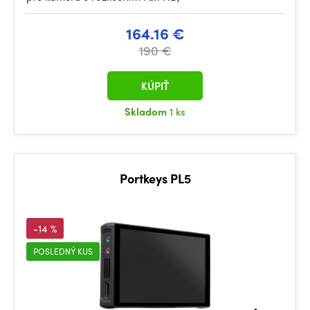
164.16 €
190 €
KÚPIŤ
Skladom
1 ks
Portkeys PL5
-14 %
POSLEDNÝ KUS