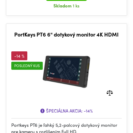
Skladom
1 ks
PortKeys PT6 6" dotykový monitor 4K HDMI
-14 %
POSLEDNÝ KUS
ŠPECIÁLNA AKCIA:
-14%
Portkeys PT6 je ľahký 5,2-palcový dotykový monitor
pre kameru s rozlíšením Full HD,