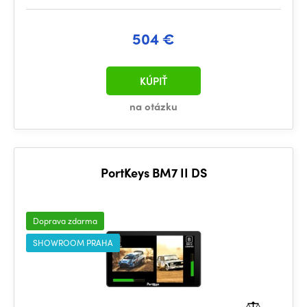
504 €
KÚPIŤ
na otázku
PortKeys BM7 II DS
Doprava zdarma
SHOWROOM PRAHA