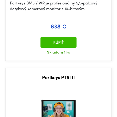
Portkeys BM5IV WR je profesionálny 5,5-palcový
dotykový kamerový monitor s 10-bitovým
838 €
KÚPIŤ
Skladom
1 ks
Portkeys PT5 III