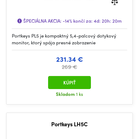
ŠPECIÁLNA AKCIA:
-14%
končí za:
4d: 20h: 20m
Portkeys PL5 je kompaktný 5,4-palcový dotykový
monitor, ktorý spája presné zobrazenie
231.34 €
269 €
KÚPIŤ
Skladom
1 ks
Portkeys LH5C