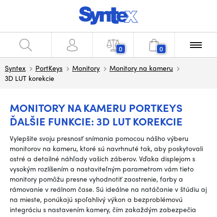
0
0
Syntex
PortKeys
Monitory
Monitory na kameru
3D LUT korekcie
MONITORY NA KAMERU PORTKEYS
ĎALŠIE FUNKCIE: 3D LUT KOREKCIE
Vylepšite svoju presnosť snímania pomocou nášho výberu
monitorov na kameru, ktoré sú navrhnuté tak, aby poskytovali
ostré a detailné náhľady vašich záberov. Vďaka displejom s
vysokým rozlíšením a nastaviteľným parametrom vám tieto
monitory pomôžu presne vyhodnotiť zaostrenie, farby a
rámovanie v reálnom čase. Sú ideálne na natáčanie v štúdiu aj
na mieste, ponúkajú spoľahlivý výkon a bezproblémovú
integráciu s nastavením kamery, čím zakaždým zabezpečia