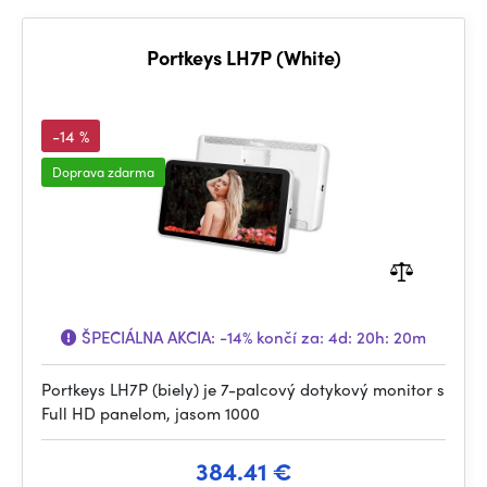
Portkeys LH7P (White)
-14 %
Doprava zdarma
ŠPECIÁLNA AKCIA:
-14%
končí za:
4d: 20h: 20m
Portkeys LH7P (biely) je 7-palcový dotykový monitor s
Full HD panelom, jasom 1000
384.41 €