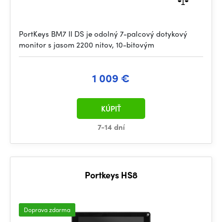
PortKeys BM7 II DS je odolný 7-palcový dotykový
monitor s jasom 2200 nitov, 10-bitovým
1 009 €
KÚPIŤ
7-14 dní
Portkeys HS8
Doprava zdarma