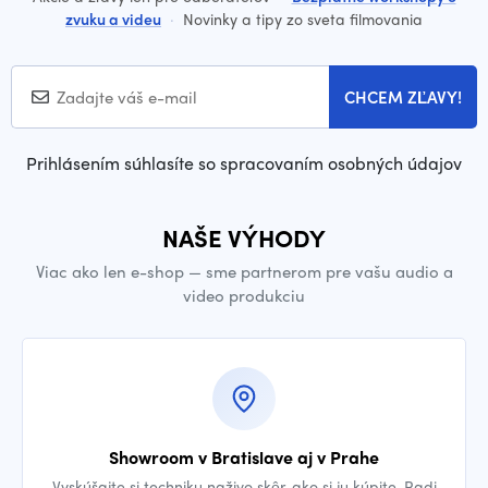
zvuku a videu
·
Novinky a tipy zo sveta filmovania
CHCEM ZĽAVY!
Prihlásením súhlasíte so spracovaním osobných údajov
NAŠE VÝHODY
Viac ako len e-shop — sme partnerom pre vašu audio a
video produkciu
Showroom v Bratislave aj v Prahe
Vyskúšajte si techniku naživo skôr, ako si ju kúpite. Radi