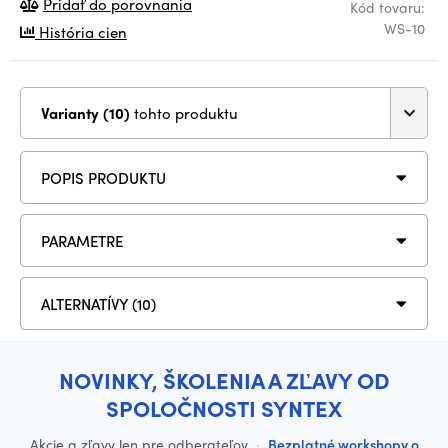
Pridať do porovnania
Kód tovaru:
WS-10
História cien
Varianty (10)
tohto produktu
POPIS PRODUKTU
PARAMETRE
ALTERNATÍVY (10)
NOVINKY, ŠKOLENIA A ZĽAVY OD
SPOLOČNOSTI SYNTEX
Akcie a zľavy len pre odberateľov
·
Bezplatné workshopy o