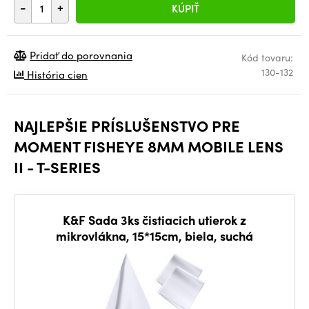
-
+
KÚPIŤ
Pridať do porovnania
Kód tovaru:
130-132
História cien
NAJLEPŠIE PRÍSLUŠENSTVO PRE
MOMENT FISHEYE 8MM MOBILE LENS
II - T-SERIES
K&F Sada 3ks čistiacich utierok z
mikrovlákna, 15*15cm, biela, suchá