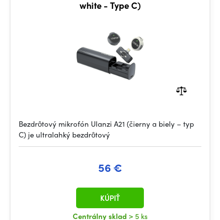
white - Type C)
Bezdrôtový mikrofón Ulanzi A21 (čierny a biely – typ
C) je ultralahký bezdrôtový
56 €
KÚPIŤ
Centrálny sklad
> 5 ks