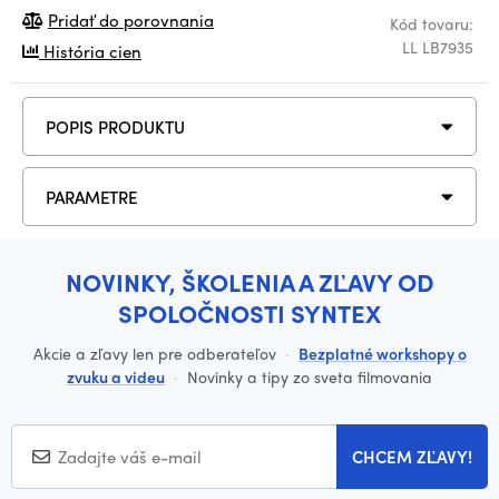
Pridať do porovnania
Kód tovaru:
LL LB7935
História cien
POPIS PRODUKTU
PARAMETRE
NOVINKY, ŠKOLENIA A ZĽAVY OD
SPOLOČNOSTI SYNTEX
Akcie a zľavy len pre odberateľov
·
Bezplatné workshopy o
zvuku a videu
·
Novinky a tipy zo sveta filmovania
CHCEM ZĽAVY!