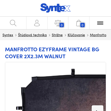
0
0
Syntex
Štúdiová technika
Strižne
Kľúčovanie
Manfrotto
MANFROTTO EZYFRAME VINTAGE BG
COVER 2X2.3M WALNUT