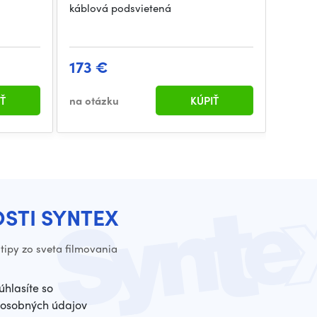
káblová podsvietená
173 €
Ť
na otázku
KÚPIŤ
OSTI SYNTEX
tipy zo sveta filmovania
úhlasíte so
osobných údajov