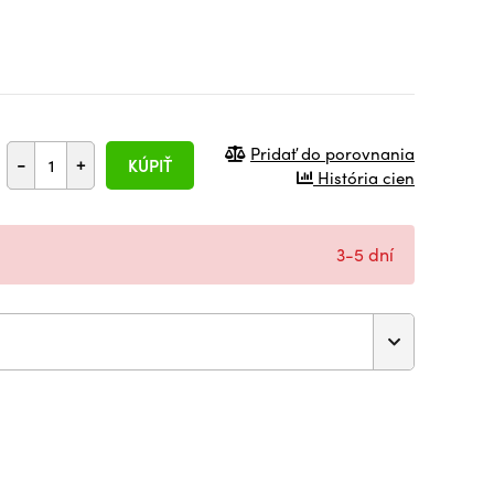
Pridať do porovnania
-
+
KÚPIŤ
História cien
3-5 dní