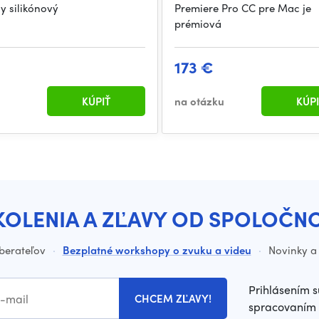
y silikónový
Premiere Pro CC pre Mac je
prémiová
173 €
KÚPIŤ
na otázku
KÚPI
KOLENIA A ZĽAVY OD SPOLOČN
dberateľov
·
Bezplatné workshopy o zvuku a videu
·
Novinky a 
Prihlásením s
CHCEM ZĽAVY!
spracovaním 