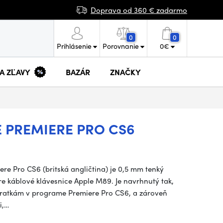
Doprava od 360 € zadarmo
0
0
Prihlásenie
Porovnanie
0
€
 A ZĽAVY
BAZÁR
ZNAČKY
 PREMIERE PRO CS6
re Pro CS6 (britská angličtina) je 0,5 mm tenký
e káblové klávesnice Apple M89. Je navrhnutý tak,
kratkám v programe Premiere Pro CS6, a zároveň
i,…