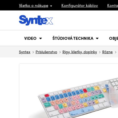
Všetko o nákupe
Konfigurátor káblov
Konta
VIDEO
ŠTÚDIOVÁ TECHNIKA
OBJ
Syntex
Príslušenstvo
Rigy, klietky, doplnky
Rôzne