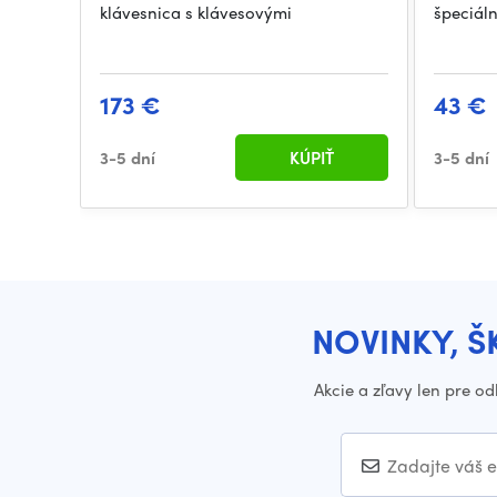
klávesnica s klávesovými
špeciáln
173 €
43 €
3-5 dní
KÚPIŤ
3-5 dní
NOVINKY, Š
Akcie a zľavy len pre o