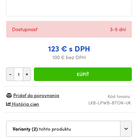
Dostupnosť
3-5 dní
123 € s DPH
100 € bez DPH
-
+
KÚPIŤ
Pridať do porovnania
Kód tovaru:
LKB-LPWB-BTON-UK
História cien
Varianty (2)
tohto produktu