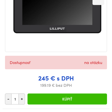
Dostupnosť
na otázku
245 € s DPH
199.19 € bez DPH
-
+
KÚPIŤ