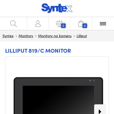
0
0
Syntex
Monitory
Monitory na kameru
Lilliput
LILLIPUT 819/C MONITOR