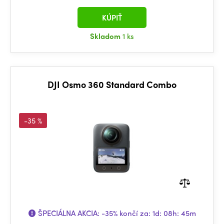
KÚPIŤ
Skladom
1 ks
DJI Osmo 360 Standard Combo
-35 %
ŠPECIÁLNA AKCIA:
-35%
končí za:
1d: 08h: 45m