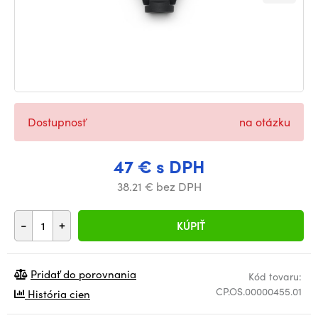
Dostupnosť
na otázku
47 € s DPH
38.21 € bez DPH
-
+
KÚPIŤ
Pridať do porovnania
Kód tovaru:
CP.OS.00000455.01
História cien