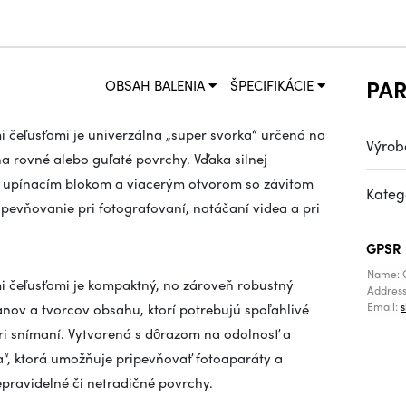
PA
OBSAH BALENIA
ŠPECIFIKÁCIE
čeľusťami je univerzálna „super svorka“ určená na
Výrob
 rovné alebo guľaté povrchy. Vďaka silnej
ým upínacím blokom a viacerým otvorom so závitom
Kateg
e upevňovanie pri fotografovaní, natáčaní videa a pri
GPSR
Name: 
 čeľusťami je kompaktný, no zároveň robustný
Addres
Email:
ov a tvorcov obsahu, ktorí potrebujú spoľahlivé
ri snímaní. Vytvorená s dôrazom na odolnosť a
a“, ktorá umožňuje pripevňovať fotoaparáty a
nepravidelné či netradičné povrchy.