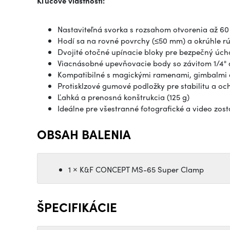
Kľúčové vlastnosti:
Nastaviteľná svorka s rozsahom otvorenia až 6
Hodí sa na rovné povrchy (≤50 mm) a okrúhle r
Dvojité otočné upínacie bloky pre bezpečný úc
Viacnásobné upevňovacie body so závitom 1/4" 
Kompatibilné s magickými ramenami, gimbalmi 
Protisklzové gumové podložky pre stabilitu a o
Ľahká a prenosná konštrukcia (125 g)
Ideálne pre všestranné fotografické a video zos
OBSAH BALENIA
1 × K&F CONCEPT MS-65 Super Clamp
ŠPECIFIKÁCIE