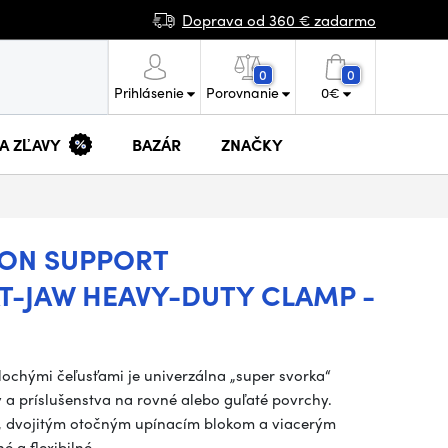
Doprava od 360 € zadarmo
0
0
Prihlásenie
Porovnanie
0
€
 A ZĽAVY
BAZÁR
ZNAČKY
ION SUPPORT
T-JAW HEAVY-DUTY CLAMP -
chými čeľusťami je univerzálna „super svorka“
a príslušenstva na rovné alebo guľaté povrchy.
m), dvojitým otočným upínacím blokom a viacerým
é a flexibilné…