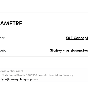
RAMETRE
ca:
K&F Concept
ória:
Statívy - príslušenstvo
Cross Global GmbH
s: Carl-Benz-StraBe 3560386 Frankfurt am Main,Gemany
shiyao@crossglobalgroup.com