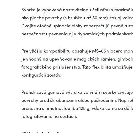
Svorka je vybavená nastaviteľnou čeľusťou s maximá
ako ploché povrchy (s hrúbkou až 50 mm), tak aj val
Dvojité otočné upínacie bloky zabezpečujú pevné a sta
bezpečnosť upevnenia aj v dynamických podmienkach
Pre väčšiu kompatibilitu obsahuje MS-65 viacero mon
je vhodný na upevňovanie magických ramien, gimbalov
fotografického príslušenstva. Táto flexibilita umožňuj
konfigurácií zostáv.
Protisklzová gumová výstelka vo vnútri svorky zvyšu
povrchy pred škrabancami alebo poškodením. Napriek s
prenosná s hmotnosťou iba 125 g, vďaka čomu sa dá ľa
fotografovanie na cestách.