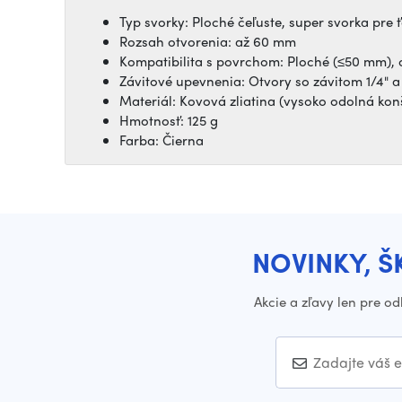
Typ svorky: Ploché čeľuste, super svorka pre 
Rozsah otvorenia: až 60 mm
Kompatibilita s povrchom: Ploché (≤50 mm),
Závitové upevnenia: Otvory so závitom 1/4" a
Materiál: Kovová zliatina (vysoko odolná kon
Hmotnosť: 125 g
Farba: Čierna
NOVINKY, Š
Akcie a zľavy len pre o