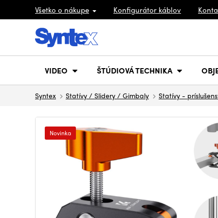
Všetko o nákupe
Konfigurátor káblov
Konta
VIDEO
ŠTÚDIOVÁ TECHNIKA
OBJ
Syntex
Statívy / Slidery / Gimbaly
Statívy - príslušen
Novinka