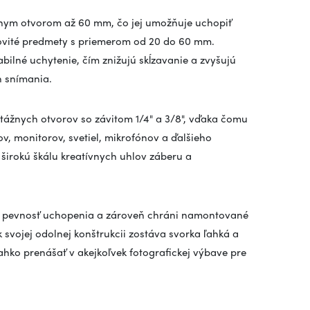
lnym otvorom až 60 mm, čo jej umožňuje uchopiť
covité predmety s priemerom od 20 do 60 mm.
bilné uchytenie, čím znižujú skĺzavanie a zvyšujú
 snímania.
tážnych otvorov so závitom 1/4" a 3/8", vďaka čomu
, monitorov, svetiel, mikrofónov a ďalšieho
e širokú škálu kreatívnych uhlov záberu a
je pevnosť uchopenia a zároveň chráni namontované
vojej odolnej konštrukcii zostáva svorka ľahká a
hko prenášať v akejkoľvek fotografickej výbave pre