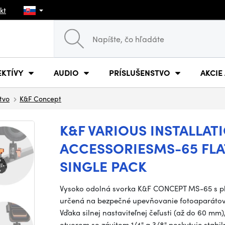
kt
EKTÍVY
AUDIO
PRÍSLUŠENSTVO
AKCIE
stvo
K&F Concept
K&F VARIOUS INSTALLAT
ACCESSORIESMS-65 FLA
SINGLE PACK
Vysoko odolná svorka K&F CONCEPT MS-65 s plo
určená na bezpečné upevňovanie fotoaparátov 
Vďaka silnej nastaviteľnej čeľusti (až do 60 m
otvorom so závitom 1/4" a 3/8" poskytuje stabiln