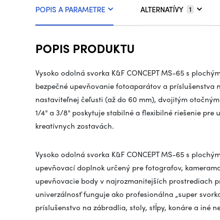
POPIS A PARAMETRE
ALTERNATÍVY
1
POPIS PRODUKTU
Vysoko odolná svorka K&F CONCEPT MS-65 s plochými 
bezpečné upevňovanie fotoaparátov a príslušenstva na
nastaviteľnej čeľusti (až do 60 mm), dvojitým otočn
1/4" a 3/8" poskytuje stabilné a flexibilné riešenie pr
kreatívnych zostavách.
Vysoko odolná svorka K&F CONCEPT MS-65 s plochými
upevňovací doplnok určený pre fotografov, kameraman
upevňovacie body v najrozmanitejších prostrediach p
univerzálnosť funguje ako profesionálna „super svork
príslušenstvo na zábradlia, stoly, stĺpy, konáre a iné 