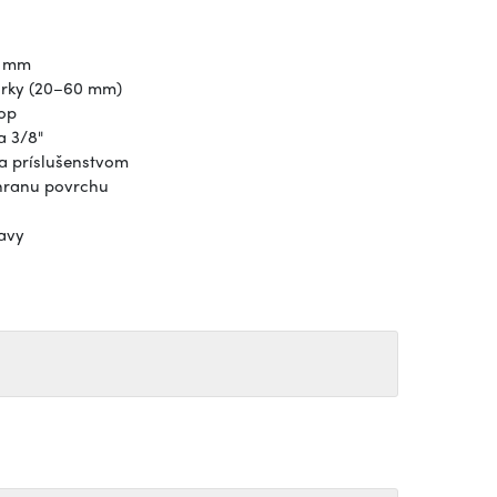
0 mm
úrky (20–60 mm)
hop
a 3/8"
a príslušenstvom
chranu povrchu
tavy