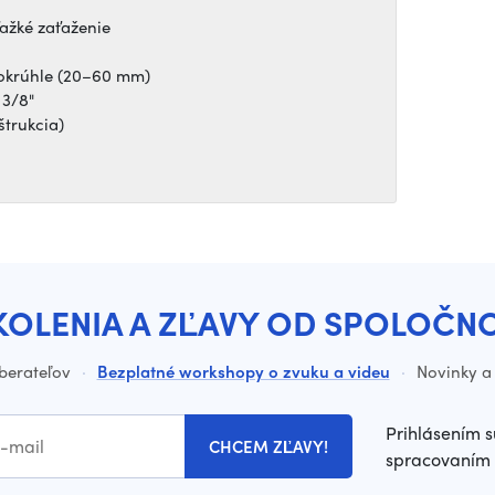
ťažké zaťaženie
 okrúhle (20–60 mm)
 3/8"
štrukcia)
KOLENIA A ZĽAVY OD SPOLOČN
dberateľov
·
Bezplatné workshopy o zvuku a videu
·
Novinky a 
Prihlásením s
CHCEM ZĽAVY!
spracovaním 