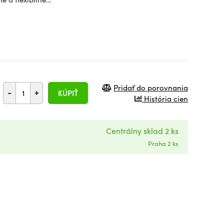
Pridať do porovnania
-
+
KÚPIŤ
História cien
Centrálny sklad 2 ks
Praha 2 ks