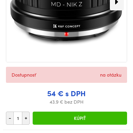
Dostupnosť
na otázku
54 € s DPH
43.9 € bez DPH
-
+
KÚPIŤ