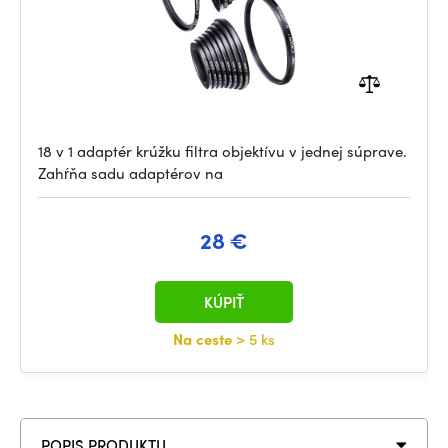
18 v 1 adaptér krúžku filtra objektívu v jednej súprave.
Zahŕňa sadu adaptérov na
28 €
KÚPIŤ
Na ceste
> 5 ks
POPIS PRODUKTU