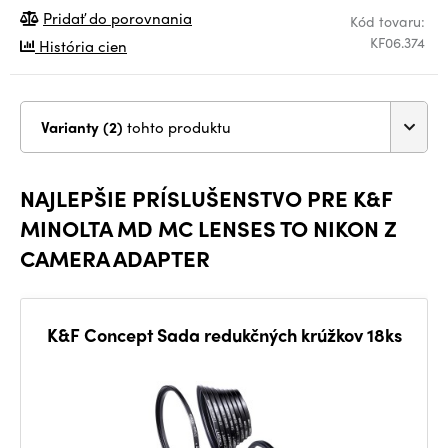
Pridať do porovnania
Kód tovaru:
KF06.374
História cien
Varianty (2)
tohto produktu
NAJLEPŠIE PRÍSLUŠENSTVO PRE K&F
MINOLTA MD MC LENSES TO NIKON Z
CAMERA ADAPTER
K&F Concept Sada redukčných krúžkov 18ks