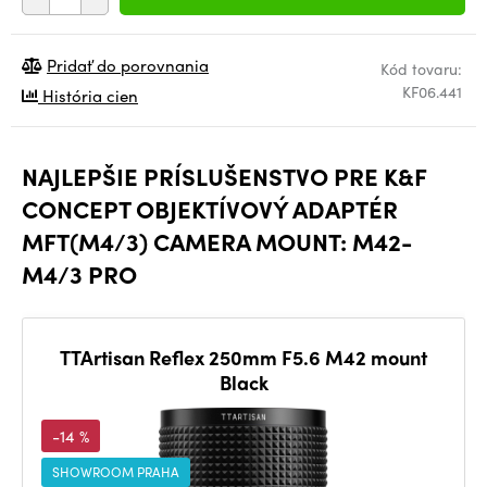
Pridať do porovnania
Kód tovaru:
KF06.441
História cien
NAJLEPŠIE PRÍSLUŠENSTVO PRE K&F
CONCEPT OBJEKTÍVOVÝ ADAPTÉR
MFT(M4/3) CAMERA MOUNT: M42-
M4/3 PRO
TTArtisan Reflex 250mm F5.6 M42 mount
Black
-14 %
SHOWROOM PRAHA