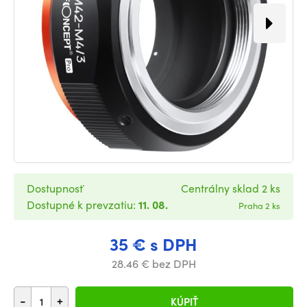
Dostupnosť
Centrálny sklad 2 ks
Dostupné k prevzatiu:
11. 08.
Praha 2 ks
35 € s DPH
28.46 € bez DPH
-
+
KÚPIŤ