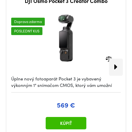
DJI Osmo Pocket 3 Creator Combo
Doprava zdarma
POSLEDNÝ KUS
Úplne nový fotoaparát Pocket 3 je vybavený
výkonným 1" snímačom CMOS, ktorý vám umožní
569 €
KÚPIŤ