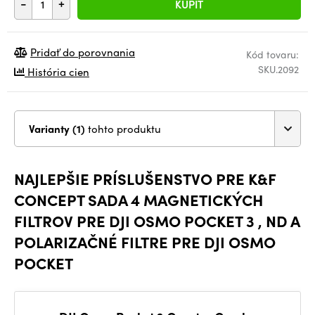
-
+
KÚPIŤ
Pridať do porovnania
Kód tovaru:
SKU.2092
História cien
Varianty (1)
tohto produktu
NAJLEPŠIE PRÍSLUŠENSTVO PRE K&F
CONCEPT SADA 4 MAGNETICKÝCH
FILTROV PRE DJI OSMO POCKET 3 , ND A
POLARIZAČNÉ FILTRE PRE DJI OSMO
POCKET