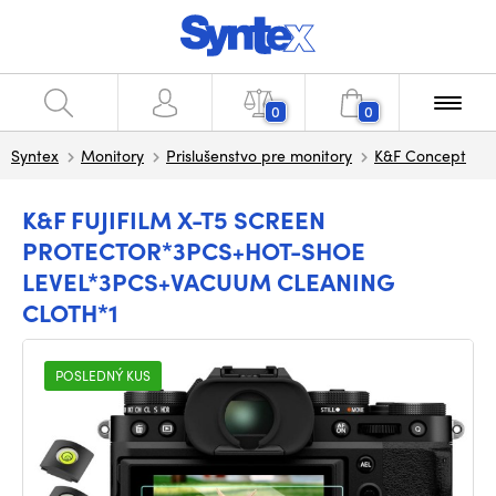
0
0
Syntex
Monitory
Prislušenstvo pre monitory
K&F Concept
K&F FUJIFILM X-T5 SCREEN
PROTECTOR*3PCS+HOT-SHOE
LEVEL*3PCS+VACUUM CLEANING
CLOTH*1
POSLEDNÝ KUS