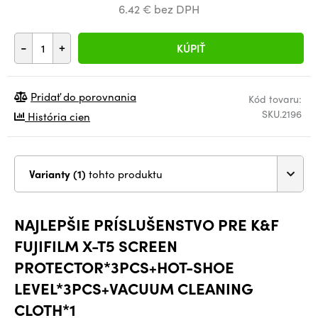
6.42 € bez DPH
-
+
KÚPIŤ
Pridať do porovnania
Kód tovaru:
SKU.2196
História cien
Varianty (1)
tohto produktu
NAJLEPŠIE PRÍSLUŠENSTVO PRE K&F
FUJIFILM X-T5 SCREEN
PROTECTOR*3PCS+HOT-SHOE
LEVEL*3PCS+VACUUM CLEANING
CLOTH*1