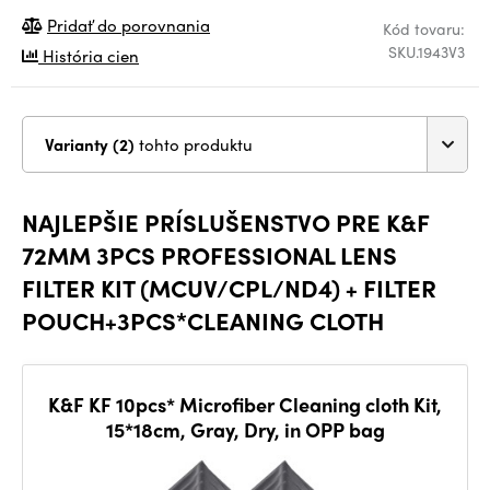
Pridať do porovnania
Kód tovaru:
SKU.1943V3
História cien
Varianty (2)
tohto produktu
NAJLEPŠIE PRÍSLUŠENSTVO PRE K&F
72MM 3PCS PROFESSIONAL LENS
FILTER KIT (MCUV/CPL/ND4) + FILTER
POUCH+3PCS*CLEANING CLOTH
K&F KF 10pcs* Microfiber Cleaning cloth Kit,
15*18cm, Gray, Dry, in OPP bag