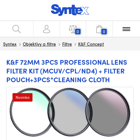
0
0
Syntex
Objektívy a filtre
Filtre
K&F Concept
K&F 72MM 3PCS PROFESSIONAL LENS
FILTER KIT (MCUV/CPL/ND4) + FILTER
POUCH+3PCS*CLEANING CLOTH
Novinka