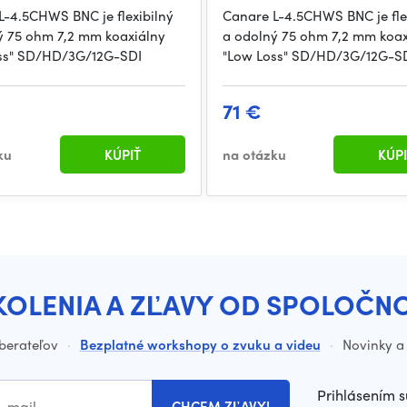
L-4.5CHWS BNC je flexibilný
Canare L-4.5CHWS BNC je fle
ý 75 ohm 7,2 mm koaxiálny
a odolný 75 ohm 7,2 mm koax
ss" SD/HD/3G/12G-SDI
"Low Loss" SD/HD/3G/12G-S
71 €
ku
KÚPIŤ
na otázku
KÚPI
KOLENIA A ZĽAVY OD SPOLOČN
dberateľov
·
Bezplatné workshopy o zvuku a videu
·
Novinky a 
Prihlásením s
CHCEM ZĽAVY!