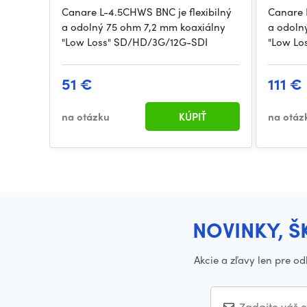
Canare L-4.5CHWS BNC je flexibilný
Canare 
a odolný 75 ohm 7,2 mm koaxiálny
a odoln
"Low Loss" SD/HD/3G/12G-SDI
"Low Lo
51 €
111 €
na otázku
KÚPIŤ
na otáz
NOVINKY, Š
Akcie a zľavy len pre o