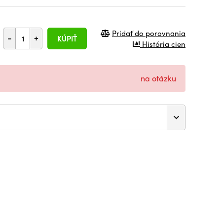
Pridať do porovnania
-
+
KÚPIŤ
História cien
na otázku