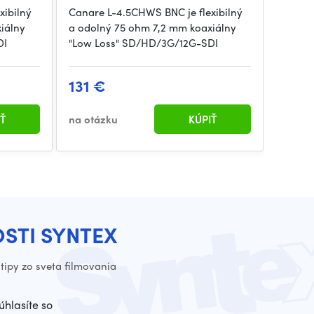
xibilný
Canare L-4.5CHWS BNC je flexibilný
Canare
iálny
a odolný 75 ohm 7,2 mm koaxiálny
a odol
DI
"Low Loss" SD/HD/3G/12G-SDI
"Low L
131 €
23 €
Ť
na otázku
KÚPIŤ
na otá
OSTI SYNTEX
tipy zo sveta filmovania
úhlasíte so