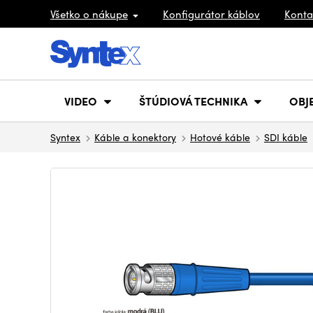
Všetko o nákupe
Konfigurátor káblov
Konta
VIDEO
ŠTÚDIOVÁ TECHNIKA
OBJ
Syntex
Káble a konektory
Hotové káble
SDI káble