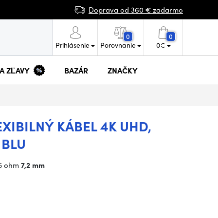
Doprava od 360 € zadarmo
0
0
Prihlásenie
Porovnanie
0
€
 A ZĽAVY
BAZÁR
ZNAČKY
EXIBILNÝ KÁBEL 4K UHD,
 BLU
75 ohm
7,2 mm