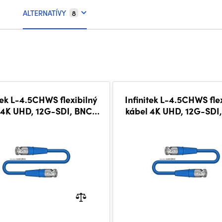
ALTERNATÍVY
8
tek L-4.5CHWS flexibilný
Infinitek L-4.5CHWS fle
 4K UHD, 12G-SDI, BNC-
kábel 4K UHD, 12G-SDI
BNC 25 m, BLU
BNC 15 m, BLU