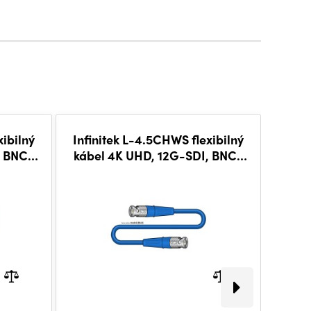
xibilný
Infinitek L-4.5CHWS flexibilný
Infin
, BNC-
kábel 4K UHD, 12G-SDI, BNC-
kábe
BNC 30 m, BLU