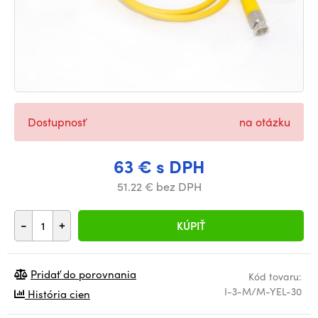
Dostupnosť
na otázku
63 € s DPH
51.22 € bez DPH
-
+
KÚPIŤ
Pridať do porovnania
Kód tovaru:
I-3-M/M-YEL-30
História cien