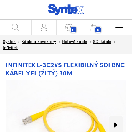
0
0
Syntex
Káble a konektory
Hotové káble
SDI káble
Infinitek
INFINITEK L-3C2VS FLEXIBILNÝ SDI BNC
KÁBEL YEL (ŽLTÝ) 30M