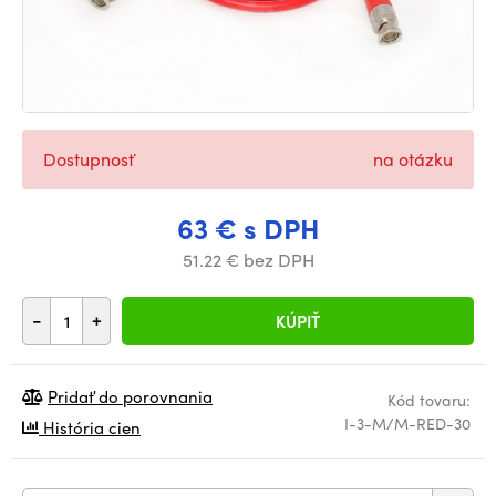
Dostupnosť
na otázku
63 € s DPH
51.22 € bez DPH
-
+
KÚPIŤ
Pridať do porovnania
Kód tovaru:
I-3-M/M-RED-30
História cien