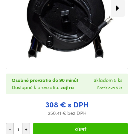
Osobné prevzatie do 90 minút
Skladom 5 ks
Dostupné k prevzatiu:
zajtra
Bratislava 5 ks
308 € s DPH
250.41 € bez DPH
-
+
KÚPIŤ