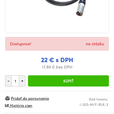
Dostupnosť
na otázku
22 € s DPH
17.89 € bez DPH
-
+
KÚPIŤ
Pridať do porovnania
Kód tovaru:
I-203-M/F-BLK-3
História cien