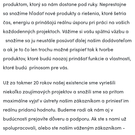
produktom, ktorý sa nám dostane pod ruky. Neprestajne
sa snažíme hľadať nové produkty a riešenia, ktoré šetria
čas, energiu a prinášajú reálnu úsporu pri práci na vašich
každodenných projektoch. Vážime si vašu spätnú väzbu a
snažíme sa ju neustále posúvať ďalej našim dodávateľom
a ak je to čo len trochu možné prispieť tak k tvorbe
produktov, ktoré budú naozaj prinášať funkcie a vlastnosti,
ktoré budú prínosom pre vás.
Už za takmer 20 rokov našej existencie sme vyriešili
niekoľko zaujímavých projektov a snažili sme sa pritom
maximálne vyjsť v ústrety našim zákazníkom a priniesť im
reálnu pridanú hodnotu. Budeme radi ak nám aj v
budúcnosti prejavíte dôveru a podporu. Ak ste s nami už
spolupracovali, alebo ste naším váženým zákazníkom -