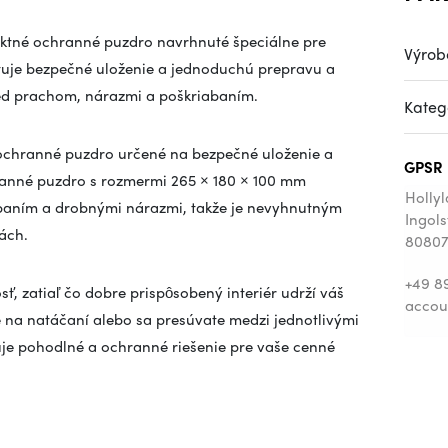
aktné ochranné puzdro navrhnuté špeciálne pre
Výrob
tuje bezpečné uloženie a jednoduchú prepravu a
ed prachom, nárazmi a poškriabaním.
Kateg
 ochranné puzdro určené na bezpečné uloženie a
GPSR
tranné puzdro s rozmermi 265 × 180 × 100 mm
Holly
baním a drobnými nárazmi, takže je nevyhnutným
Ingols
ách.
80807
+49 8
ť, zatiaľ čo dobre prispôsobený interiér udrží váš
accou
e na natáčaní alebo sa presúvate medzi jednotlivými
uje pohodlné a ochranné riešenie pre vaše cenné