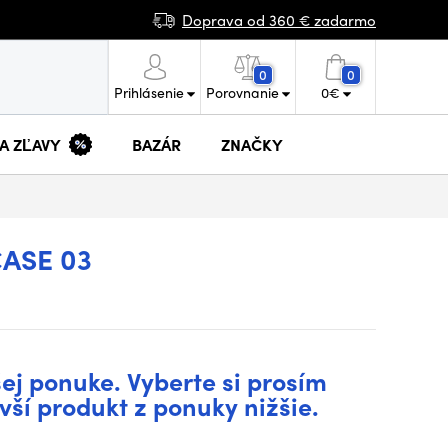
Doprava od 360 € zadarmo
0
0
Prihlásenie
Porovnanie
0
€
 A ZĽAVY
BAZÁR
ZNAČKY
ASE 03
šej ponuke. Vyberte si prosím
vší produkt z ponuky nižšie.