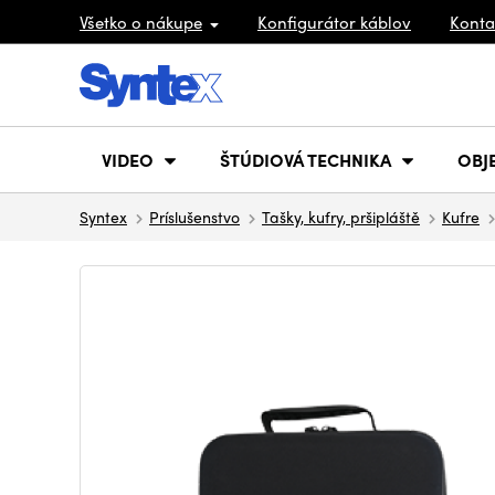
Všetko o nákupe
Konfigurátor káblov
Konta
VIDEO
ŠTÚDIOVÁ TECHNIKA
OBJ
Syntex
Príslušenstvo
Tašky, kufry, pršipláště
Kufre