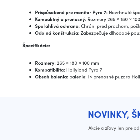
Prispôsobené pre monitor Pyro 7:
Navrhnuté špec
Kompaktný a prenosný
: Rozmery 265 × 180 × 1
Spoľahlivá ochrana:
Chráni pred prachom, pošk
Odolná konštrukcia:
Zabezpečuje dlhodobé použí
Špecifikácie:
Rozmery:
265 × 180 × 100 mm
Kompatibilita:
Hollyland Pyro 7
Obsah balenia:
balenie: 1× prenosné puzdro Hol
NOVINKY, Š
Akcie a zľavy len pre o