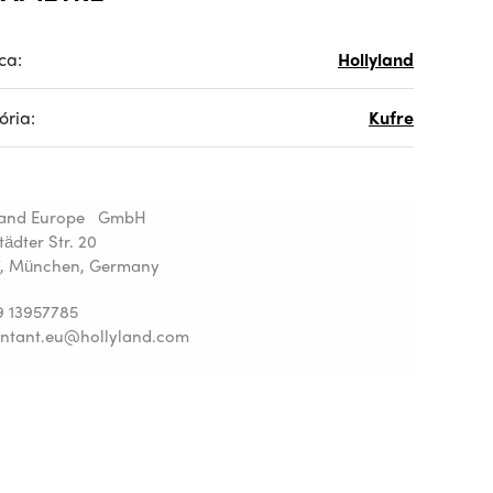
ca:
Hollyland
ória:
Kufre
land Europe GmbH
tädter Str. 20
, München, Germany
9 13957785
ntant.eu@hollyland.com