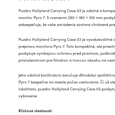
Puzdro Hollyland Carrying Case 03 je odolné a komp
monitor Pyro 7. S rozmermi 265 × 180 × 100 mm posky
zabezpečuje, že vaše zariadenie zostane chránené pr
Puzdro Hollyland Carrying Case 03 je vysokokvalitné
prepravu monitora Pyro 7. Toto kompaktné, ale pries
poskytuje vynikajúcu ochranu pred prachom, poškria
príslušenstvom pre filmárov a tvorcov obsahu na cest
Jeho odolná konštrukcia zaručuje dlhodobú spoľahlivos
Pyro 7 bezpečne na mieste počas cestovania. Či už st
lokalitami, puzdro Hollyland Carrying Case 03 poskyt
vybavenie.
Kľúčové vlastnosti: