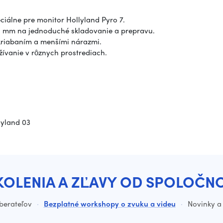
iálne pre monitor Hollyland Pyro 7.
00 mm na jednoduché skladovanie a prepravu.
riabaním a menšími nárazmi.
vanie v rôznych prostrediach.
lyland 03
KOLENIA A ZĽAVY OD SPOLOČN
dberateľov
·
Bezplatné workshopy o zvuku a videu
·
Novinky a 