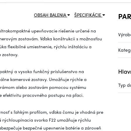
PA
OBSAH BALENIA
ŠPECIFIKÁCIE
ultrakompaktné upevňovacie riešenie určené na
Výrob
amerovým zostavám. Vďaka konštrukcii s možnosťou
a flexibilné umiestnenie, rýchlu inštaláciu a
Kateg
 zostavy.
Hlav
paktný a vysoko funkčný príslušenstvo na
nálne kamerové zostavy. Umožňuje rýchle a
Typ d
 k rámom alebo zostavám pomocou systému
e efektivitu pracovného postupu na pľaci.
vnosť s ľahkým profilom, vďaka čomu je vhodná pre
ná rýchloupínacia svorka F22 umožňuje rýchlu
abezpečuje bezpečné upevnenie batérie a zároveň