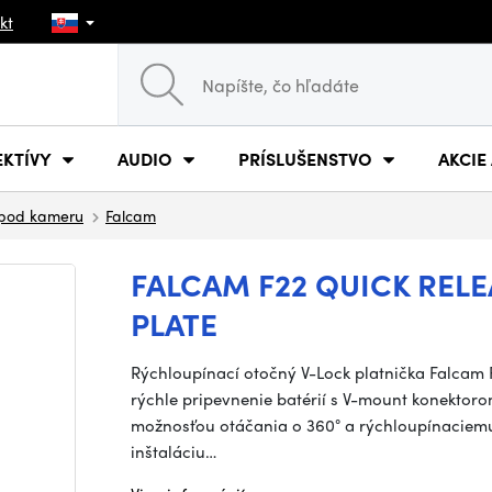
kt
EKTÍVY
AUDIO
PRÍSLUŠENSTVO
AKCIE
 pod kameru
Falcam
FALCAM F22 QUICK REL
PLATE
Rýchloupínací otočný V-Lock platnička Falcam 
rýchle pripevnenie batérií s V-mount konektor
možnosťou otáčania o 360° a rýchloupínaciemu 
inštaláciu…