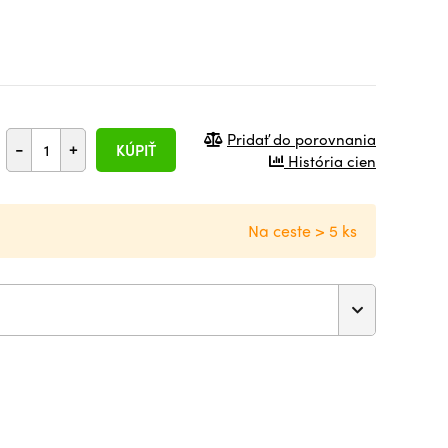
Pridať do porovnania
-
+
KÚPIŤ
História cien
Na ceste > 5 ks