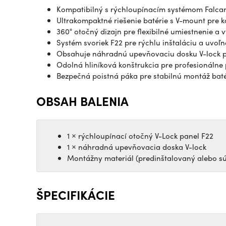
Kompatibilný s rýchloupínacím systémom
Falca
Ultrakompaktné riešenie batérie s V-mount pre 
360° otočný dizajn pre flexibilné umiestnenie a 
Systém svoriek F22 pre rýchlu inštaláciu a uvoľn
Obsahuje náhradnú upevňovaciu dosku V-lock pr
Odolná hliníková konštrukcia pre profesionálne 
Bezpečná poistná páka pre stabilnú montáž baté
OBSAH BALENIA
1 × rýchloupínací otočný V-Lock panel F22
1 × náhradná upevňovacia doska V-lock
Montážny materiál (predinštalovaný alebo súč
ŠPECIFIKÁCIE