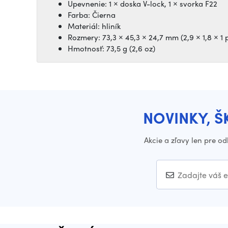
Upevnenie: 1 × doska V-lock, 1 × svorka F22
Farba: Čierna
Materiál: hliník
Rozmery: 73,3 × 45,3 × 24,7 mm (2,9 × 1,8 × 1 
Hmotnosť: 73,5 g (2,6 oz)
NOVINKY, Š
Akcie a zľavy len pre o