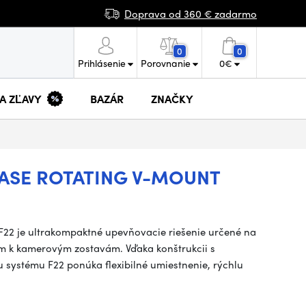
Doprava od 360 € zadarmo
0
0
Prihlásenie
Porovnanie
0
€
 A ZĽAVY
BAZÁR
ZNAČKY
EASE ROTATING V-MOUNT
F22 je ultrakompaktné upevňovacie riešenie určené na
om k kamerovým zostavám. Vďaka konštrukcii s
systému F22 ponúka flexibilné umiestnenie, rýchlu