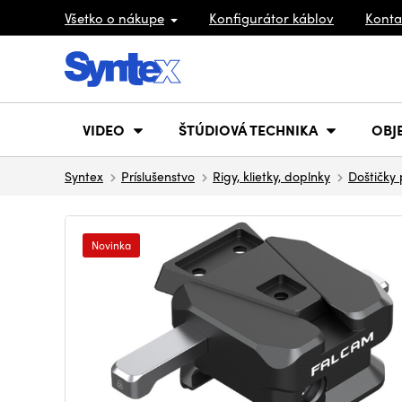
Všetko o nákupe
Konfigurátor káblov
Konta
VIDEO
ŠTÚDIOVÁ TECHNIKA
OBJ
Syntex
Príslušenstvo
Rigy, klietky, doplnky
Doštičky
Novinka