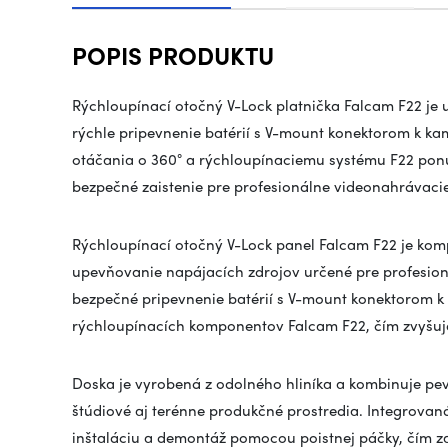
POPIS PRODUKTU
Rýchloupínací otočný V-Lock platnička
Falcam
F22 je 
rýchle pripevnenie batérií s V-mount konektorom k k
otáčania o 360° a rýchloupínaciemu systému F22 ponúk
bezpečné zaistenie pre profesionálne videonahrávacie
Rýchloupínací otočný V-Lock panel
Falcam
F22 je kom
upevňovanie napájacích zdrojov určené pre profesio
bezpečné pripevnenie batérií s V-mount konektorom
rýchloupínacích komponentov
Falcam
F22, čím zvyšuj
Doska je vyrobená z odolného hliníka a kombinuje pe
štúdiové aj terénne produkčné prostredia. Integrova
inštaláciu a demontáž pomocou poistnej páčky, čím z