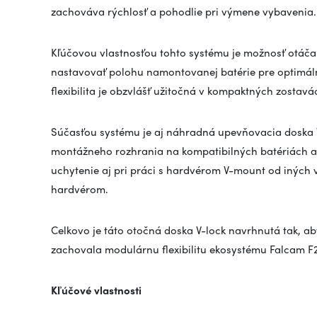
zachováva rýchlosť a pohodlie pri výmene vybavenia.
Kľúčovou vlastnosťou tohto systému je možnosť otáča
nastavovať polohu namontovanej batérie pre optimáln
flexibilita je obzvlášť užitočná v kompaktných zostavác
Súčasťou systému je aj náhradná upevňovacia doska 
montážneho rozhrania na kompatibilných batériách al
uchytenie aj pri práci s hardvérom V-mount od iných
hardvérom.
Celkovo je táto otočná doska V-lock navrhnutá tak, ab
zachovala modulárnu flexibilitu ekosystému
Falcam
F2
Kľúčové vlastnosti