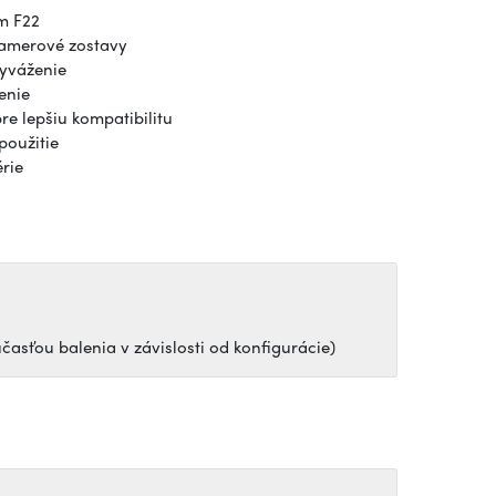
m
F22
kamerové zostavy
vyváženie
enie
e lepšiu kompatibilitu
použitie
rie
asťou balenia v závislosti od konfigurácie)