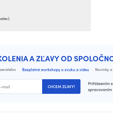
palec)
KOLENIA A ZĽAVY OD SPOLOČN
dberateľov
·
Bezplatné workshopy o zvuku a videu
·
Novinky a 
Prihlásením s
CHCEM ZĽAVY!
spracovaním 