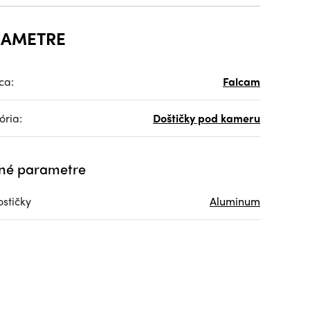
RAMETRE
ca:
Falcam
ória:
Doštičky pod kameru
né parametre
ostičky
Aluminum