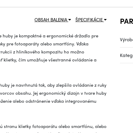
PA
OBSAH BALENIA
ŠPECIFIKÁCIE
e huby je kompaktné a ergonomické držadlo pre
Výrob
iaky pre fotoaparáty alebo smartfóny. Vďaka
trukcii z hliníkového kompozitu ho možno
Kateg
 klietky, čím umožňuje všestranné ovládanie a
uby je navrhnutá tak, aby zlepšila ovládanie z ruky
a tvorcov obsahu. Jej ergonomický dizajn v tvare huby
loženie alebo odstránenie vďaka integrovanému
 stranu klietky fotoaparátu alebo smartfónu, alebo