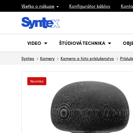
Všetko o nákupe
Konfigurátor káblov
Konta
VIDEO
ŠTÚDIOVÁ TECHNIKA
OBJ
Syntex
Kamery
Kamera a foto príslušenstvo
Príslu
Novinka