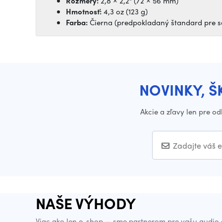
Rozmery:
2,8 × 2,2" (72 × 56 mm)
Hmotnosť:
4,3 oz (123 g)
Farba:
Čierna (predpokladaný štandard pre sa
NOVINKY, Š
Akcie a zľavy len pre o
NAŠE VÝHODY
Viac ako len e-shop — sme partnerom pre vašu audio 