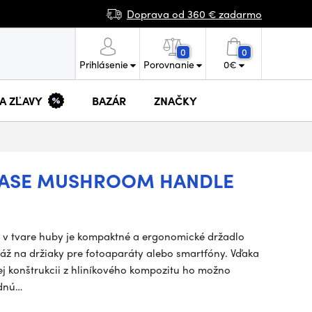
Doprava od 360 € zadarmo
0
0
Prihlásenie
Porovnanie
0
€
 A ZĽAVY
BAZÁR
ZNAČKY
LEASE MUSHROOM HANDLE
v tvare huby je kompaktné a ergonomické držadlo
táž na držiaky pre fotoaparáty alebo smartfóny. Vďaka
ej konštrukcii z hliníkového kompozitu ho možno
odnú…