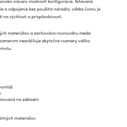
onúka viacero možností konfigurácie. Vstavaná
e a odpojenie bez použitia náradia, vďaka čomu je
 na rýchlosti a prispôsobivosti.
tných materiálov a zachováva rovnováhu medzi
rozmerom nezväčšuje zbytočne rozmery vášho
trolu.
montáž
y
ntovaná na základni
zitných materiálov