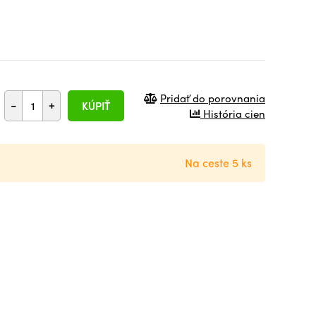
Pridať do porovnania
-
+
KÚPIŤ
História cien
Na ceste 5 ks