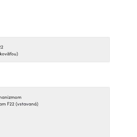
22
ukoväťou)
chanizmom
am F22 (vstavaná)