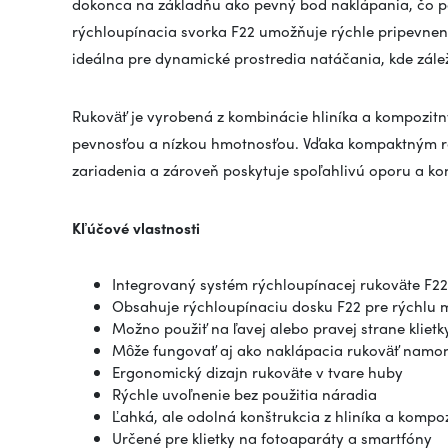
dokonca na základňu ako pevný bod naklápania, čo p
rýchloupínacia svorka F22 umožňuje rýchle pripevneni
ideálna pre dynamické prostredia natáčania, kde záleží
Rukoväť je vyrobená z kombinácie hliníka a kompozi
pevnosťou a nízkou hmotnosťou. Vďaka kompaktným 
zariadenia a zároveň poskytuje spoľahlivú oporu a kon
Kľúčové vlastnosti
Integrovaný systém rýchloupínacej rukoväte F22
Obsahuje rýchloupínaciu dosku F22 pre rýchlu 
Možno použiť na ľavej alebo pravej strane klietk
Môže fungovať aj ako naklápacia rukoväť namo
Ergonomický dizajn rukoväte v tvare huby
Rýchle uvoľnenie bez použitia náradia
Ľahká, ale odolná konštrukcia z hliníka a kompo
Určené pre klietky na fotoaparáty a smartfóny