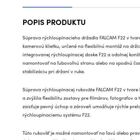
POPIS PRODUKTU
Súprava rýchloupínacieho držadla FALCAM F22 v tvar
kamerovú klietku, určené na flexibilnú montáž na drž
integrovanej rýchloupínacej doske F22 a odolnej konš
namontovať na ľubovoľnú stranu alebo na spodnú časť
stabilizáciu pri držaní v ruke.
Súprava rýchloupínacej rukoväte FALCAM F22 v tvare h
a zvýšila flexibilitu zostavy pre filmárov, fotografov 
zaisťuje pevný úchop a zároveň umožňuje rýchle pre
rýchloupínaciemu systému F22.
Túto rukoväť je možné namontovať na ľavú alebo pravú