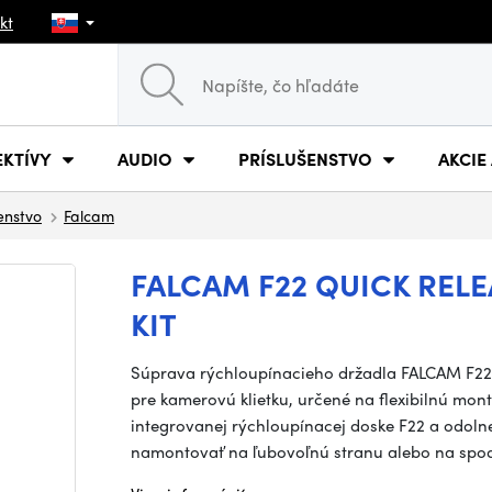
kt
EKTÍVY
AUDIO
PRÍSLUŠENSTVO
AKCIE
šenstvo
Falcam
FALCAM F22 QUICK RE
KIT
Súprava rýchloupínacieho držadla FALCAM F22 
pre kamerovú klietku, určené na flexibilnú mon
integrovanej rýchloupínacej doske F22 a odoln
namontovať na ľubovoľnú stranu alebo na sp