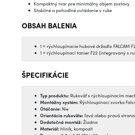
Kompaktný tvar pre minimálny objem zostavy
Stabilné a pohodlné ovládanie v ruke
OBSAH BALENIA
1 × rýchloupínacie hubové držadlo FALCAM F
1 × rýchloupínací tanier F22 (integrovaný s r
ŠPECIFIKÁCIE
Typ produktu:
Rukoväť s rýchloupínacím me
Montážny systém:
Rýchloupínací svorka Falc
Otáčanie:
Nie
Orientácia rukoväte:
ľavá alebo pravá strana
Dodatočná montáž:
Žiadna
Materiál:
hliník, kompozit