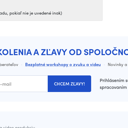
du, pokiaľ nie je uvedené inak)
KOLENIA A ZĽAVY OD SPOLOČN
dberateľov
·
Bezplatné workshopy o zvuku a videu
·
Novinky a 
Prihlásením s
CHCEM ZĽAVY!
spracovaním 
a video produkciu