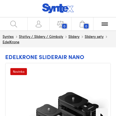
0
0
Syntex
Statívy / Slidery / Gimbaly
Slidery
Slidery sety
EdelKrone
EDELKRONE SLIDERAIR NANO
Novinka