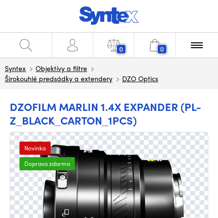
0
0
Syntex
Objektívy a filtre
Širokouhlé predsádky a extendery
DZO Optics
DZOFILM MARLIN 1.4X EXPANDER (PL-
Z_BLACK_CARTON_1PCS)
Novinka
Doprava zdarma