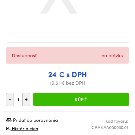
Dostupnosť
na otázku
24 € s DPH
19.51 € bez DPH
-
+
KÚPIŤ
Pridať do porovnania
Kód tovaru:
CP.AS.AA000030.01
História cien