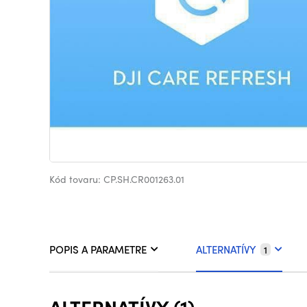
Kód tovaru: CP.SH.CR001263.01
POPIS A PARAMETRE
ALTERNATÍVY
1
ALTERNATÍVY (1)