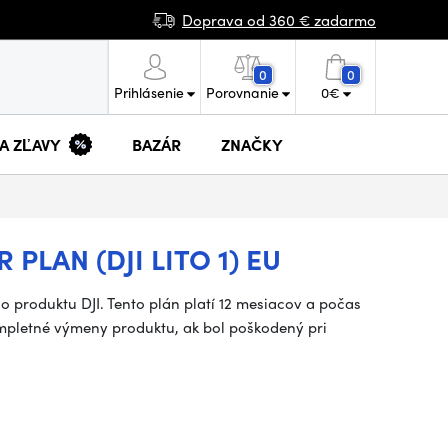
Doprava od 360 € zadarmo
0
0
Prihlásenie
Porovnanie
0
€
 A ZĽAVY
BAZÁR
ZNAČKY
 PLAN (DJI LITO 1) EU
ho produktu DJI. Tento plán platí 12 mesiacov a počas
ompletné výmeny produktu, ak bol poškodený pri