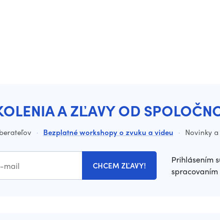
KOLENIA A ZĽAVY OD SPOLOČN
dberateľov
·
Bezplatné workshopy o zvuku a videu
·
Novinky a 
Prihlásením s
CHCEM ZĽAVY!
spracovaním 