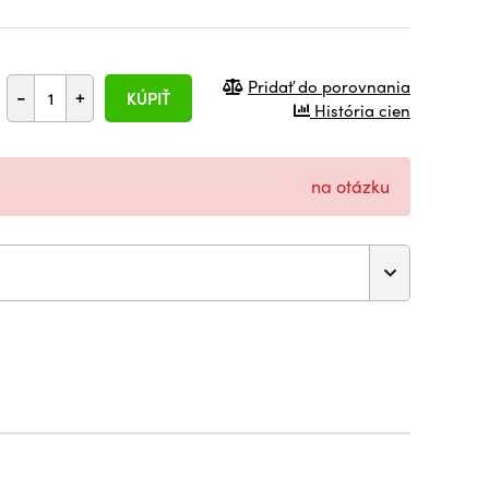
Pridať do porovnania
-
+
KÚPIŤ
História cien
na otázku