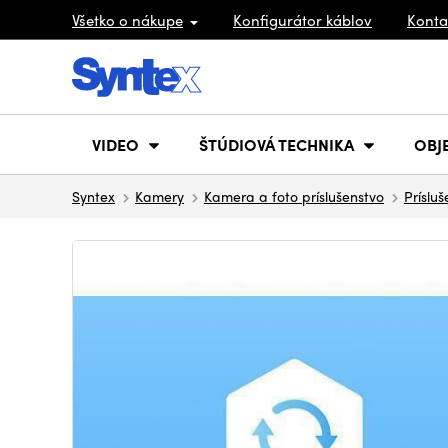
Všetko o nákupe
Konfigurátor káblov
Konta
VIDEO
ŠTÚDIOVÁ TECHNIKA
OBJ
Syntex
Kamery
Kamera a foto príslušenstvo
Príslu