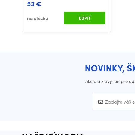
53 €
na otázku
KÚPIŤ
NOVINKY, Š
Akcie a zľavy len pre o