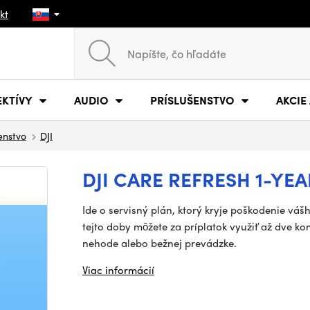
kt
EKTÍVY
AUDIO
PRÍSLUŠENSTVO
AKCIE
šenstvo
DJI
DJI CARE REFRESH 1-YEAR
Ide o servisný plán, ktorý kryje poškodenie váš
tejto doby môžete za príplatok využiť až dve k
nehode alebo bežnej prevádzke.
Viac informácií