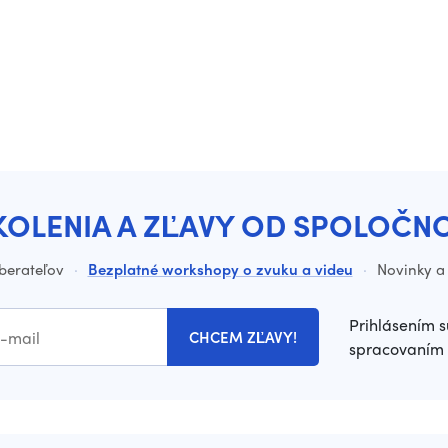
KOLENIA A ZĽAVY OD SPOLOČN
dberateľov
·
Bezplatné workshopy o zvuku a videu
·
Novinky a 
Prihlásením s
CHCEM ZĽAVY!
spracovaním 