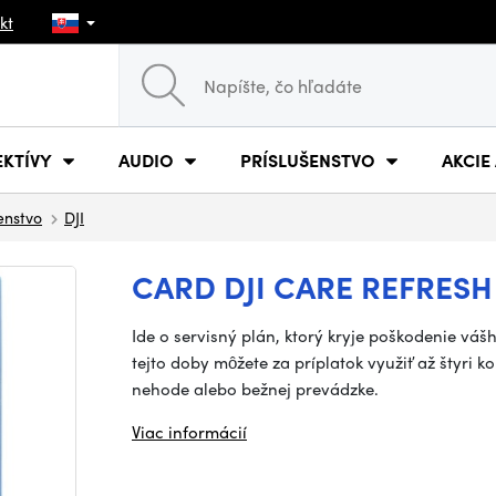
kt
EKTÍVY
AUDIO
PRÍSLUŠENSTVO
AKCIE
šenstvo
DJI
CARD DJI CARE REFRESH 2
Ide o servisný plán, ktorý kryje poškodenie váš
tejto doby môžete za príplatok využiť až štyri
nehode alebo bežnej prevádzke.
Viac informácií