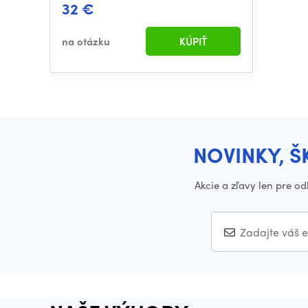
32 €
na otázku
KÚPIŤ
NOVINKY, Š
Akcie a zľavy len pre o