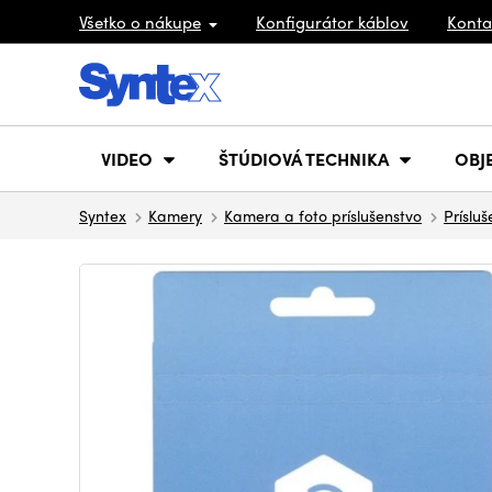
Všetko o nákupe
Konfigurátor káblov
Konta
VIDEO
ŠTÚDIOVÁ TECHNIKA
OBJ
Syntex
Kamery
Kamera a foto príslušenstvo
Príslu