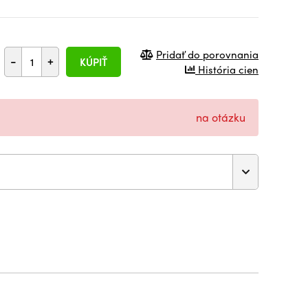
Pridať do porovnania
-
+
KÚPIŤ
História cien
na otázku