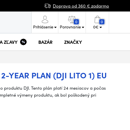
Doprava od 360 € zadarmo
0
0
Prihlásenie
Porovnanie
0
€
 A ZĽAVY
BAZÁR
ZNAČKY
-YEAR PLAN (DJI LITO 1) EU
ho produktu DJI. Tento plán platí 24 mesiacov a počas
 kompletné výmeny produktu, ak bol poškodený pri