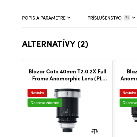
POPIS A PARAMETRE
PRÍSLUŠENSTVO
21
ALTERNATÍVY (2)
Blazar Cato 40mm T2.0 2X Full
Bla
Frame Anamorphic Lens (PL
Anamo
Mount)
Novinka
Novinka
Doprava zdarma
Doprav