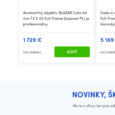
Anamorfný objektív BLAZAR Cato 40
Sada 4 
mm T2.0 2X Full Frame (bajonet PL) je
Full Fr
profesionálny
ikonický
1 729 €
5 169
na otázku
KÚPIŤ
na otáz
NOVINKY, Š
Akcie a zľavy len pre o