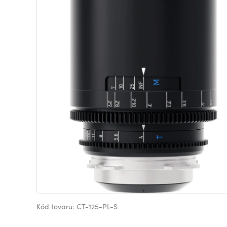
Kód tovaru: CT-125-PL-S