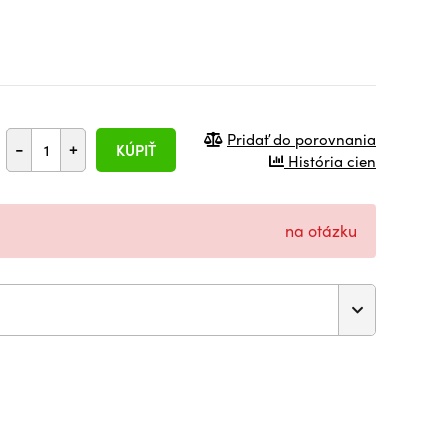
Pridať do porovnania
-
+
KÚPIŤ
História cien
na otázku