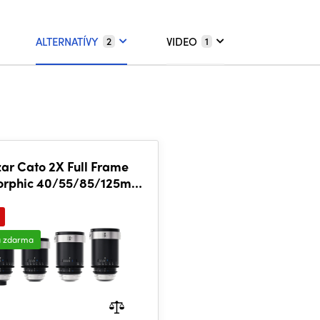
ALTERNATÍVY
VIDEO
2
1
zar Cato 2X Full Frame
rphic 40/55/85/125mm
4-lens Set
a zdarma