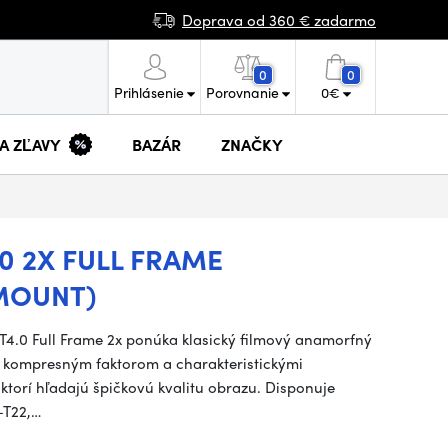
Doprava od 360 € zadarmo
0
0
Prihlásenie
Porovnanie
0
€
 A ZĽAVY
BAZÁR
ZNAČKY
0 2X FULL FRAME
MOUNT)
4.0 Full Frame 2x ponúka klasický filmový anamorfný
 kompresným faktorom a charakteristickými
 ktorí hľadajú špičkovú kvalitu obrazu. Disponuje
–T22,…