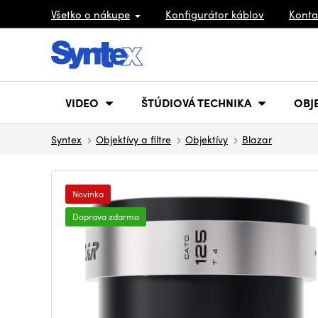
Všetko o nákupe
Konfigurátor káblov
Konta
VIDEO
ŠTÚDIOVÁ TECHNIKA
OBJ
Syntex
Objektívy a filtre
Objektívy
Blazar
Novinka
Doprava zdarma