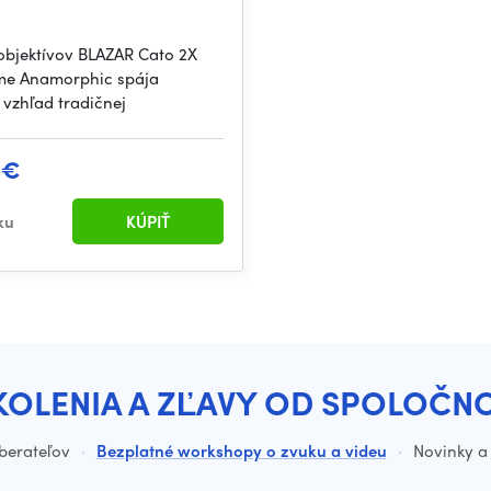
objektívov BLAZAR Cato 2X
ame Anamorphic spája
 vzhľad tradičnej
 €
ku
KÚPIŤ
KOLENIA A ZĽAVY OD SPOLOČN
dberateľov
·
Bezplatné workshopy o zvuku a videu
·
Novinky a 