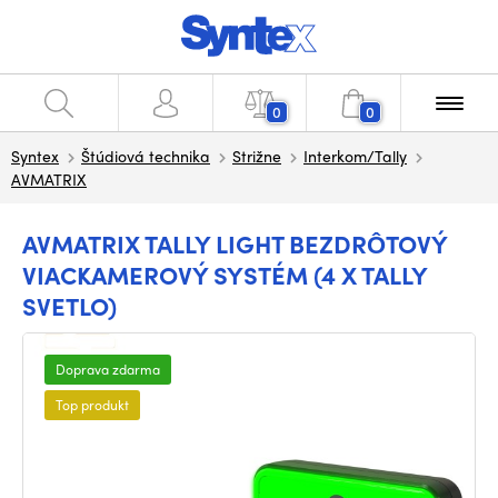
0
0
Syntex
Štúdiová technika
Strižne
Interkom/Tally
AVMATRIX
AVMATRIX TALLY LIGHT BEZDRÔTOVÝ
VIACKAMEROVÝ SYSTÉM (4 X TALLY
SVETLO)
Doprava zdarma
Top produkt