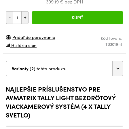
399.19 € bez DPH
-
+
KÚPIŤ
Pridať do porovnania
Kód tovaru:
TS3019-4
História cien
Varianty (2)
tohto produktu
NAJLEPŠIE PRÍSLUŠENSTVO PRE
AVMATRIX TALLY LIGHT BEZDRÔTOVÝ
VIACKAMEROVÝ SYSTÉM (4 X TALLY
SVETLO)