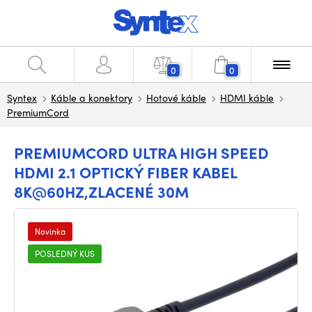
0
0
Syntex
Káble a konektory
Hotové káble
HDMI káble
PremiumCord
PREMIUMCORD ULTRA HIGH SPEED
HDMI 2.1 OPTICKÝ FIBER KABEL
8K@60HZ,ZLACENÉ 30M
Novinka
POSLEDNÝ KUS