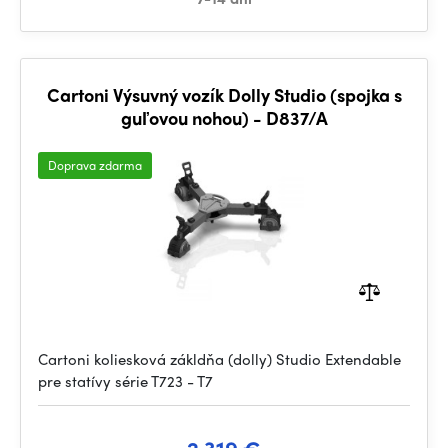
Cartoni Výsuvný vozík Dolly Studio (spojka s
guľovou nohou) - D837/A
Doprava zdarma
Cartoni koliesková zákldňa (dolly) Studio Extendable
pre statívy série T723 - T7
2 319 €