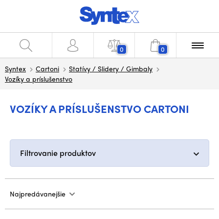
0
0
Syntex
Cartoni
Statívy / Slidery / Gimbaly
Vozíky a príslušenstvo
VOZÍKY A PRÍSLUŠENSTVO CARTONI
Filtrovanie produktov
Najpredávanejšie