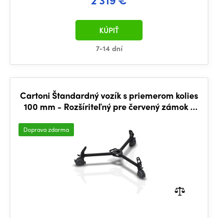
KÚPIŤ
7-14 dní
Cartoni Štandardný vozík s priemerom kolies
100 mm - Rozšíriteľný pre červený zámok -
SDS (D834/A)
Doprava zdarma