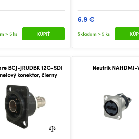
6.9 €
om
> 5 ks
KÚPIŤ
Skladom
> 5 ks
KÚP
re BCJ-JRUDBK 12G-SDI
Neutrik NAHDMI
nelový konektor, čierny