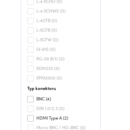
L-4.5CHD
(0)
L-4.5CHWS
(0)
L-4CFB
(0)
L-5CFB
(0)
L-5CFW
(0)
LV-61S
(0)
RG-59 B/U
(0)
VDM230
(0)
VPM2000
(0)
Typ konektoru
BNC
(4)
DIN 1.0/2.3
(0)
HDMI Type A
(2)
Micro BNC / HD-BNC
(0)