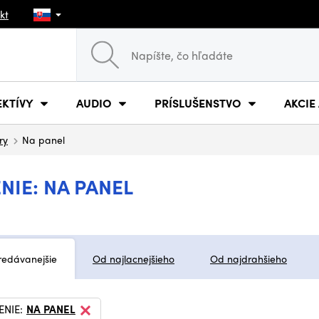
kt
EKTÍVY
AUDIO
PRÍSLUŠENSTVO
AKCIE
ry
Na panel
IE: NA PANEL
redávanejšie
Od najlacnejšieho
Od najdrahšieho
ENIE:
NA PANEL