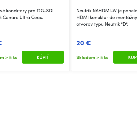
vé konektory pro 12G-SDI
Neutrik NAHDMI-W je panel
ž Canare Ultra Coax.
HDMI konektor do montážn
otvorov typu Neutrik "D".
€
20 €
om
> 5 ks
KÚPIŤ
Skladom
> 5 ks
KÚP