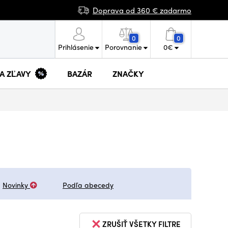
Doprava od 360 € zadarmo
0
0
Prihlásenie
Porovnanie
0
€
 A ZĽAVY
BAZÁR
ZNAČKY
Novinky
Podľa abecedy
ZRUŠIŤ VŠETKY FILTRE