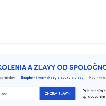
KOLENIA A ZĽAVY OD SPOLOČN
dberateľov
·
Bezplatné workshopy o zvuku a videu
·
Novinky a 
Prihlásením s
CHCEM ZĽAVY!
spracovaním 