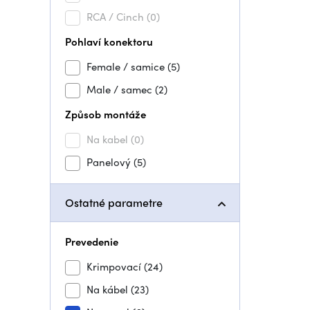
RCA / Cinch
(0)
Pohlaví konektoru
Female / samice
(5)
Male / samec
(2)
Způsob montáže
Na kabel
(0)
Panelový
(5)
Ostatné parametre
Prevedenie
Krimpovací
(24)
Na kábel
(23)