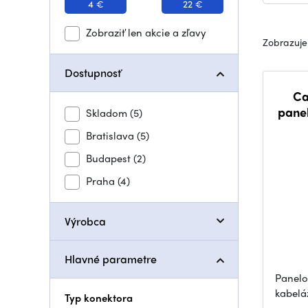
4 €
22 €
Zobraziť len akcie a zľavy
Zobrazuje
Dostupnosť
Ca
panel
Skladom
(5)
Bratislava
(5)
Budapest
(2)
Praha
(4)
Výrobca
Hlavné parametre
Panelo
kabelá
Typ konektora