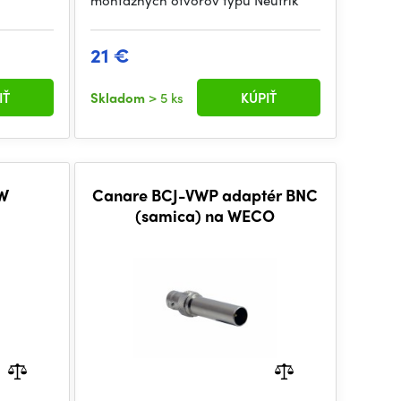
montážnych otvorov typu Neutrik
21 €
IŤ
Skladom
> 5 ks
KÚPIŤ
-W
Canare BCJ-VWP adaptér BNC
(samica) na WECO