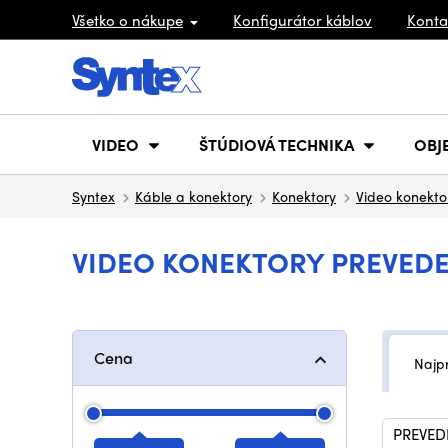
Všetko o nákupe
Konfigurátor káblov
Konta
VIDEO
ŠTÚDIOVÁ TECHNIKA
OBJ
Syntex
Káble a konektory
Konektory
Video konekto
VIDEO KONEKTORY PREVEDEN
Cena
Najp
PREVED