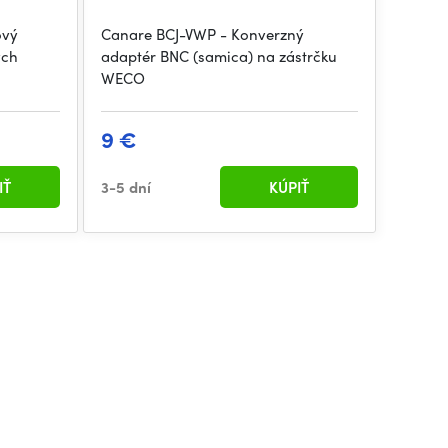
ový
Canare BCJ-VWP - Konverzný
ych
adaptér BNC (samica) na zástrčku
WECO
9 €
IŤ
3-5 dní
KÚPIŤ