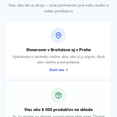
Viac ako len e-shop — sme partnerom pre vašu audio a
video produkciu
Showroom v Bratislave aj v Prahe
Vyskúšajte si techniku naživo skôr, ako si ju kúpite. Radi
vám všetko predvedieme.
Zistiť viac
Viac ako 8 000 produktov na sklade
To, čo máme na sklade, expedujeme ešte dnes. Žiadne