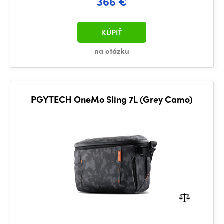
366 €
KÚPIŤ
na otázku
PGYTECH OneMo Sling 7L (Grey Camo)