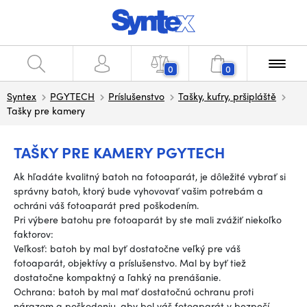
0
0
Syntex
PGYTECH
Príslušenstvo
Tašky, kufry, pršipláště
Tašky pre kamery
TAŠKY PRE KAMERY PGYTECH
Ak hľadáte kvalitný batoh na fotoaparát, je dôležité vybrať si
správny batoh, ktorý bude vyhovovať vašim potrebám a
ochráni váš fotoaparát pred poškodením.
Pri výbere batohu pre fotoaparát by ste mali zvážiť niekoľko
faktorov:
Veľkosť: batoh by mal byť dostatočne veľký pre váš
fotoaparát, objektívy a príslušenstvo. Mal by byť tiež
dostatočne kompaktný a ľahký na prenášanie.
Ochrana: batoh by mal mať dostatočnú ochranu proti
nárazom a poškodeniu, aby bol váš fotoaparát v bezpečí.