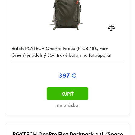
Batoh PGYTECH OnePro Focux (P-CB-198, Fern
Green) je odolný 35-litrový batoh na fotoaparát
397 €
KÚPIŤ
na otázku
PGYTECH OnePro Flex Backpack 40L (Space