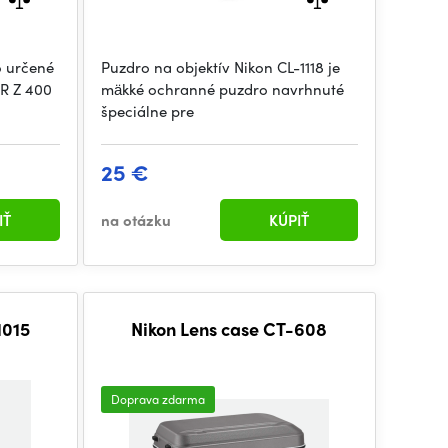
o určené
Puzdro na objektív Nikon CL-1118 je
OR Z 400
mäkké ochranné puzdro navrhnuté
špeciálne pre
25 €
IŤ
na otázku
KÚPIŤ
1015
Nikon Lens case CT-608
Doprava zdarma