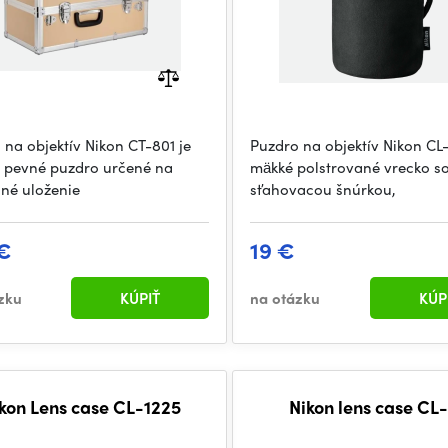
 na objektív Nikon CT-801 je
Puzdro na objektív Nikon CL-
 pevné puzdro určené na
mäkké polstrované vrecko s
né uloženie
sťahovacou šnúrkou,
€
19 €
zku
KÚPIŤ
na otázku
KÚP
kon Lens case CL-1225
Nikon lens case CL