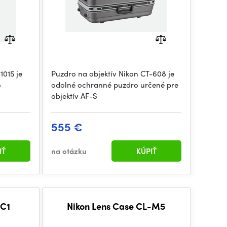
1015 je
Puzdro na objektív Nikon CT-608 je
o
odolné ochranné puzdro určené pre
objektív AF-S
555 €
IŤ
na otázku
KÚPIŤ
-C1
Nikon Lens Case CL-M5