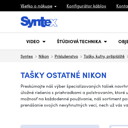
Všetko o nákupe
Konfigurátor káblov
Konta
VIDEO
ŠTÚDIOVÁ TECHNIKA
OBJ
Syntex
Nikon
Príslušenstvo
Tašky, kufry, pršipláště
TAŠKY OSTATNÉ NIKON
Preskúmajte náš výber špecializovaných tašiek navrhn
úložné riešenia s priehradkami a polstrovaním, ktoré
možnosť na každodenné používanie, náš sortiment pos
prenášanie svojich nevyhnutných vecí, nech už vás v