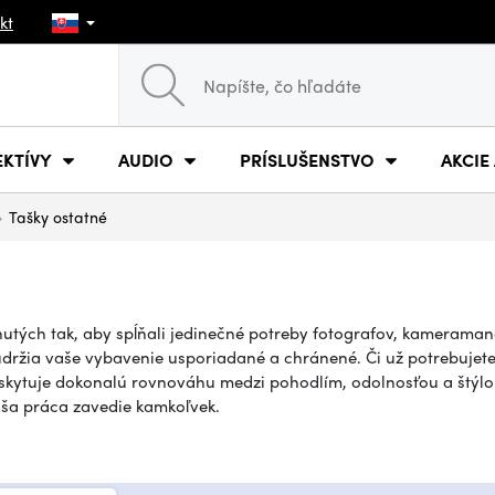
kt
EKTÍVY
AUDIO
PRÍSLUŠENSTVO
AKCIE
Tašky ostatné
utých tak, aby spĺňali jedinečné potreby fotografov, kameraman
 udržia vaše vybavenie usporiadané a chránené. Či už potrebuje
kytuje dokonalú rovnováhu medzi pohodlím, odolnosťou a štýlom
aša práca zavedie kamkoľvek.