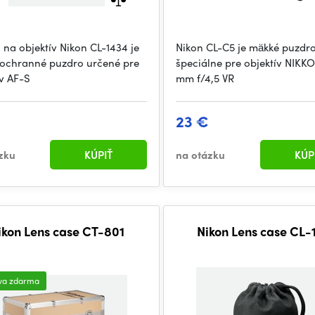
 na objektív Nikon CL-1434 je
Nikon CL-C5 je mäkké puzdr
ochranné puzdro určené pre
špeciálne pre objektív NIKK
ív AF-S
mm f/4,5 VR
23 €
zku
KÚPIŤ
na otázku
KÚP
ikon Lens case CT-801
Nikon Lens case CL-
va zdarma