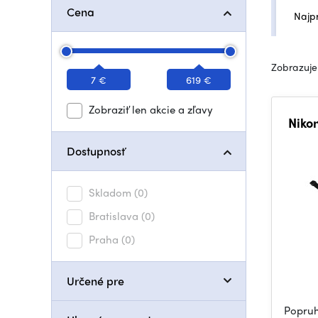
Cena
Najp
Zobrazujem
7 €
619 €
Zobraziť len akcie a zľavy
Niko
Dostupnosť
Skladom
(0)
Bratislava
(0)
Praha
(0)
Určené pre
Popruh