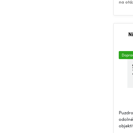
na otá
N
Dopra
Puzdro
odolné
objekt