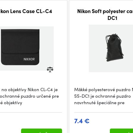
ikon Lens Case CL-C4
Nikon Soft polyester c
DC1
 na objektívy Nikon CL-C4 je
Mäkké polyesterové puzdro 
ochranné puzdro určené pre
SS-DC1 je ochranné puzdro
é objektívy
navrhnuté špeciálne pre
7.4 €