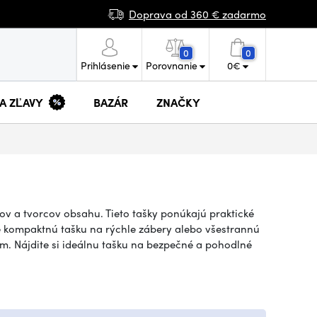
Doprava od 360 € zadarmo
0
0
Prihlásenie
Porovnanie
0
€
 A ZĽAVY
BAZÁR
ZNAČKY
ov a tvorcov obsahu. Tieto tašky ponúkajú praktické
te kompaktnú tašku na rýchle zábery alebo všestrannú
. Nájdite si ideálnu tašku na bezpečné a pohodlné