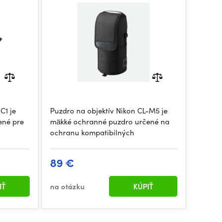
C1 je
Puzdro na objektív Nikon CL-M5 je
ené pre
mäkké ochranné puzdro určené na
ochranu kompatibilných
89 €
IŤ
na otázku
KÚPIŤ