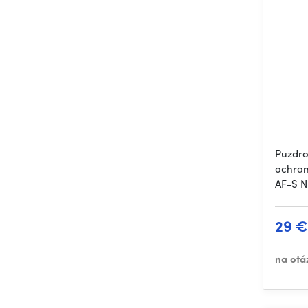
Puzdro
ochran
AF-S 
29 €
na otá