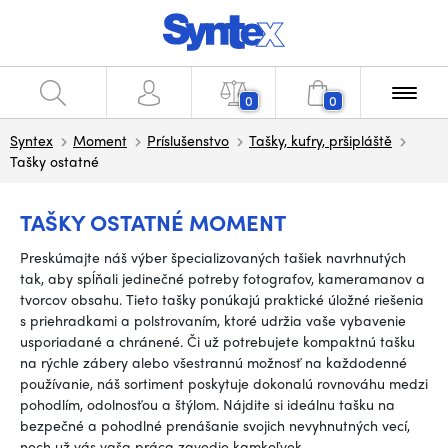
0
0
Syntex
Moment
Príslušenstvo
Tašky, kufry, pršipláště
Tašky ostatné
TAŠKY OSTATNÉ MOMENT
Preskúmajte náš výber špecializovaných tašiek navrhnutých
tak, aby spĺňali jedinečné potreby fotografov, kameramanov a
tvorcov obsahu. Tieto tašky ponúkajú praktické úložné riešenia
s priehradkami a polstrovaním, ktoré udržia vaše vybavenie
usporiadané a chránené. Či už potrebujete kompaktnú tašku
na rýchle zábery alebo všestrannú možnosť na každodenné
používanie, náš sortiment poskytuje dokonalú rovnováhu medzi
pohodlím, odolnosťou a štýlom. Nájdite si ideálnu tašku na
bezpečné a pohodlné prenášanie svojich nevyhnutných vecí,
nech už vás vaša práca zavedie kamkoľvek.