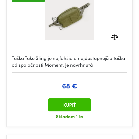
Taška Take Sling je najľahšia a najdostupnejšia taška
od spoločnosti Moment. Je navrhnutá
68 €
KÚPIŤ
Skladom
1 ks