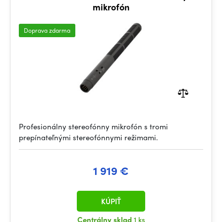
mikrofón
Doprava zdarma
Profesionálny stereofónny mikrofón s tromi
prepínateľnými stereofónnymi režimami.
1 919 €
KÚPIŤ
Centrálny sklad
1 ks