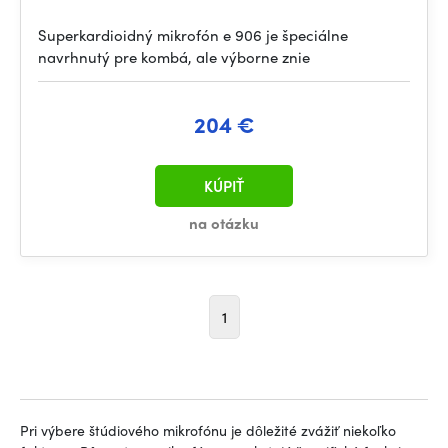
Superkardioidný mikrofón e 906 je špeciálne
navrhnutý pre kombá, ale výborne znie
204 €
KÚPIŤ
na otázku
1
Pri výbere štúdiového mikrofónu je dôležité zvážiť niekoľko