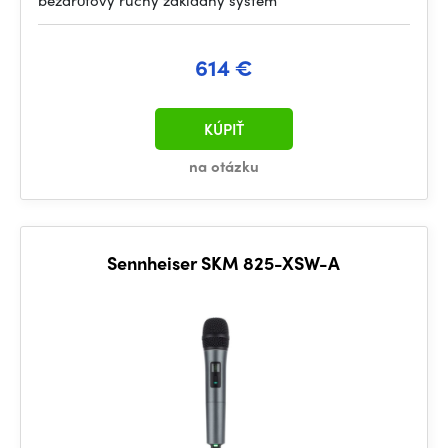
bezdrôtový ručný základný systém
614 €
KÚPIŤ
na otázku
Sennheiser SKM 825-XSW-A