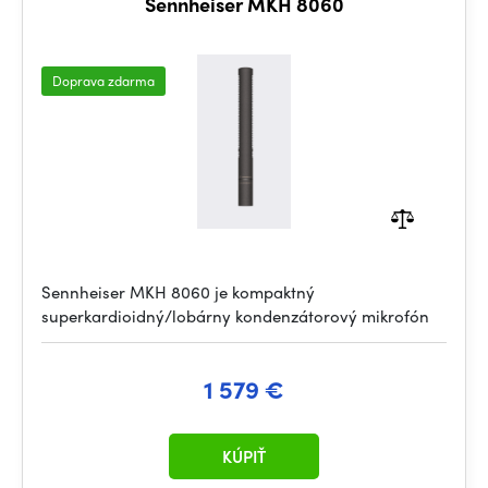
Sennheiser MKH 8060
Doprava zdarma
Sennheiser MKH 8060 je kompaktný
superkardioidný/lobárny kondenzátorový mikrofón
1 579 €
KÚPIŤ