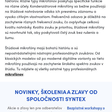
faktorov. Rôzne typy mikrofónov poskytujú špecifické funkcie
na rôzne účely. Kondenzátorové mikrofóny sa bežne používajú
na štúdiové nahrávanie vďaka ich presnému záznamu a
vysoko citlivým vlastnostiam. Frekvenčná odozva je dôležitá na
zachytenie rôznych frekvencií zvuku, čo ovplyvňuje celkovú
kvalitu nahrávky. Kvalita zvuku je prioritou, štúdiové mikrofóny
sú navrhnuté tak, aby poskytovali čistý zvuk bez rušenia a
šumu.
Štúdiové mikrofóny majú bohatú históriu a sú
nepostrádateľnými nástrojmi profesionálnych zvukárov. Od
klasických modelov až po moderné digitálne varianty sa tieto
mikrofóny používajú na zachytenie širokého spektra zvukov v
štúdiu. Tu nájdete aj všetky ostatné typy profesionálnych
mikrofónov
.
NOVINKY, ŠKOLENIA A ZĽAVY OD
SPOLOČNOSTI SYNTEX
Akcie a zľavy len pre odberateľov
·
Bezplatné workshopy o