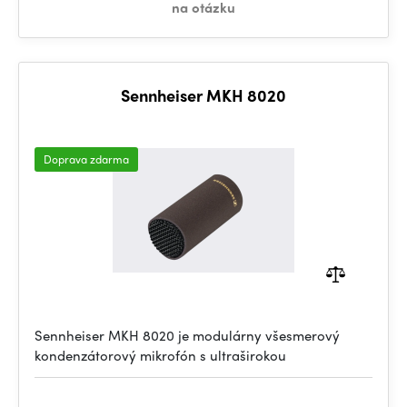
na otázku
Sennheiser MKH 8020
Doprava zdarma
Sennheiser MKH 8020 je modulárny všesmerový
kondenzátorový mikrofón s ultraširokou