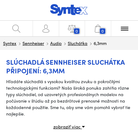
0
0
Syntex
Sennheiser
Audio
Sluchátka
6,3mm
SLÚCHADLÁ SENNHEISER SLUCHÁTKA
PŘIPOJENÍ: 6,3MM
Hľadáte slúchadlá s vysokou kvalitou zvuku a pokročilými
technologickými funkciami? Naša široká ponuka zahŕňa rôzne
typy slúchadiel, od uzavretých profesionálnych modelov na
počúvanie v štúdiu až po bezdrôtové prenosné možnosti na
každodenné použitie. Sme tu, aby sme vám pomohli vybrať tie
najlepšie.
zobraziť viac