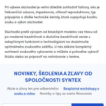
Pri výbere slúchadiel je veľmi dôležité zohľadniť faktory, ako je
frekvenčná odozva, impedancia, citlivosť reproduktorov, typ
pripojenia a ďalšie technické detaily, ktoré ovplyvňujú kvalitu
zvuku a výkon slúchadiel.
Slúchadlá prešli vývojom od klasických modelov cez hlavu až
po moderné bezdrôtové a skutočne bezdrôtové verzie s
adaptívnymi funkciami a technológiami na dosiahnutie
optimálneho zvukového zážitku. U nás získate kompletný
sortiment zvukového vybavenia a môžete si pohodlne vybaviť
štúdio alebo sa pripraviť na nahrávanie v teréne.
NOVINKY, ŠKOLENIA A ZĽAVY OD
SPOLOČNOSTI SYNTEX
Akcie a zľavy len pre odberateľov
·
Bezplatné workshopy o
zvuku a videu
·
Novinky a tipy zo sveta filmovania