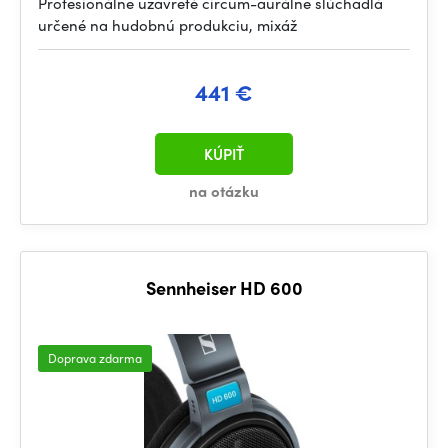
Profesionálne uzavreté circum-aurálne slúchadlá
určené na hudobnú produkciu, mixáž
441 €
KÚPIŤ
na otázku
Sennheiser HD 600
Doprava zdarma