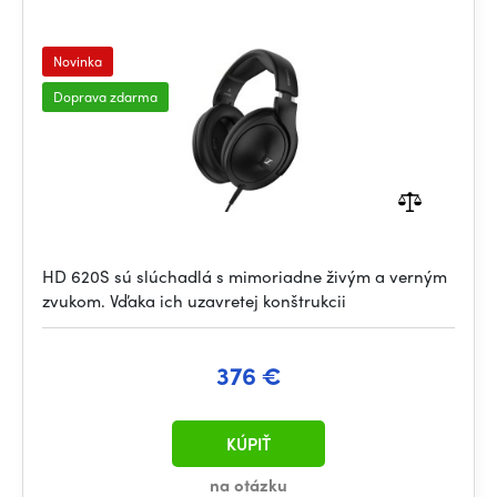
Novinka
Doprava zdarma
HD 620S sú slúchadlá s mimoriadne živým a verným
zvukom. Vďaka ich uzavretej konštrukcii
376 €
KÚPIŤ
na otázku