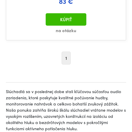
83 €
KÚPIŤ
na otázku
1
Slúchadlá sa v poslednej dobe stali kľúčovou súčasťou audio
zariadenia, ktoré poskytuje kvalitné počúvanie hudby,
monitorovanie nahrávok a celkovo bohatší zvukový zážitok.
Naša ponuka zahŕňa širokú škálu slúchadiel vrátane modelov s
vysokým rozlíšením, uzavretých konštrukcií na izoláciu od
okolitého hluku a bezdrôtových modelov s pokročilými
funkciami aktívneho potlačenia hluku.