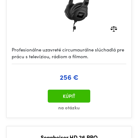
Profesionálne uzavreté circumaurálne slúchadlá pre
prácu s televíziou, rádiom a filmom.
256 €
KÚPIŤ
na otázku
Sennheiser HD 26 PRO