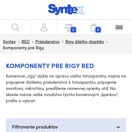
0
0
Syntex
RED
Príslušenstvo
Rigy, klietky, doplnky
Komponenty pre Rigy
KOMPONENTY PRE RIGY RED
Kamerové „rigy“ slúžia na úpravu vášho fotoaparátu, najmä na
pripojenie ďalšieho príslušenstva k fotoaparátu, pripojenie
monitora, mikrofónu, predĺženie ramennej opierky atď. Na
sklade máme veľké množstvo týchto kamerových „šperkov“,
príďte si vybrať.
Filtrovanie produktov