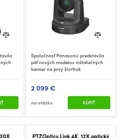
tavila
Spoločnosť Panasonic predstavila
čných
päť nových modelov inštalačných
kamier na prvý štvrťrok
2 099 €
IŤ
na otázku
KÚPIŤ
 20X
PTZOptics Link 4K, 12X optický