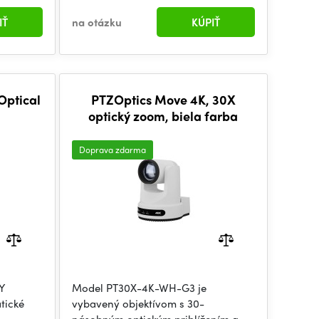
IŤ
na otázku
KÚPIŤ
Optical
PTZOptics Move 4K, 30X
optický zoom, biela farba
Doprava zdarma
Y
Model PT30X-4K-WH-G3 je
tické
vybavený objektívom s 30-