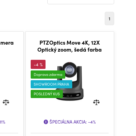
1
amera
PTZOptics Move 4K, 12X
Optický zoom, šedá farba
-4 %
Doprava zdarma
SHOWROOM PRAHA
POSLEDNÝ KUS
11%
ŠPECIÁLNA AKCIA:
-4%