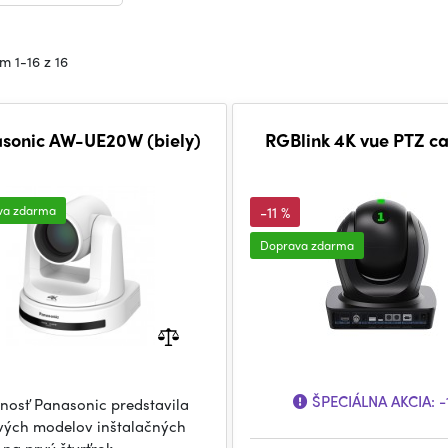
m 1-16 z 16
sonic AW-UE20W (biely)
RGBlink 4K vue PTZ c
va zdarma
-11 %
Doprava zdarma
ŠPECIÁLNA AKCIA:
-
nosť Panasonic predstavila
vých modelov inštalačných