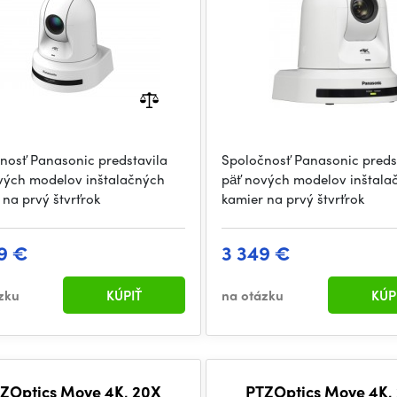
nosť Panasonic predstavila
Spoločnosť Panasonic preds
vých modelov inštalačných
päť nových modelov inštala
 na prvý štvrťrok
kamier na prvý štvrťrok
9 €
3 349 €
zku
KÚPIŤ
na otázku
KÚP
ZOptics Move 4K, 20X
PTZOptics Move 4K,