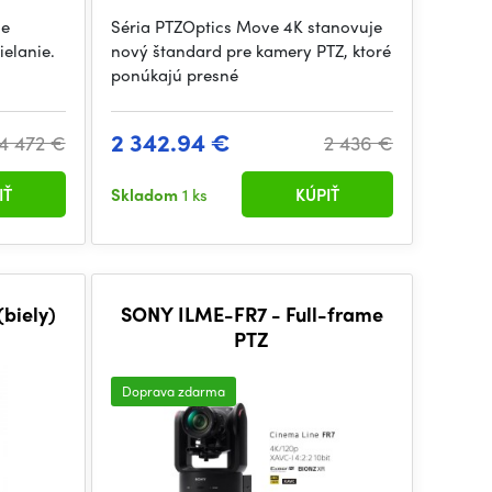
je
Séria PTZOptics Move 4K stanovuje
ielanie.
nový štandard pre kamery PTZ, ktoré
ponúkajú presné
2 342.94 €
4 472 €
2 436 €
IŤ
Skladom
1 ks
KÚPIŤ
biely)
SONY ILME-FR7 - Full-frame
PTZ
Doprava zdarma