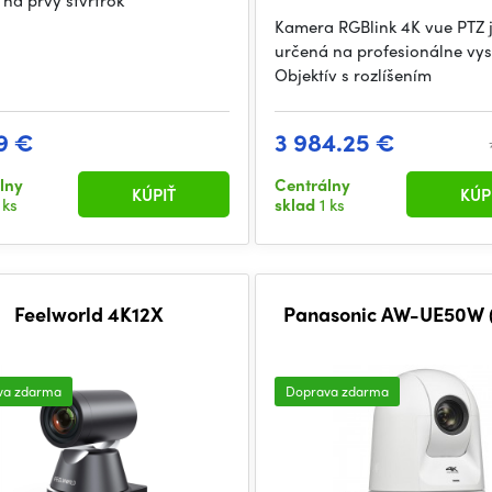
 na prvý štvrťrok
Kamera RGBlink 4K vue PTZ 
určená na profesionálne vys
Objektív s rozlíšením
9 €
3 984.25 €
lny
Centrálny
KÚPIŤ
KÚP
 ks
sklad
1 ks
Feelworld 4K12X
Panasonic AW-UE50W (
va zdarma
Doprava zdarma