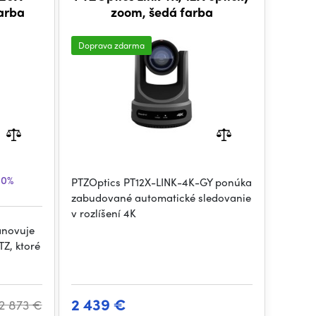
farba
zoom, šedá farba
Doprava zdarma
10%
PTZOptics PT12X-LINK-4K-GY ponúka
zabudované automatické sledovanie
v rozlíšení 4K
anovuje
Z, ktoré
2 439 €
2 873 €