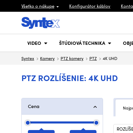
Všetko o nákupe
Konfigurátor káblov
Konta
VIDEO
ŠTÚDIOVÁ TECHNIKA
OBJ
Syntex
Kamery
PTZ kamery
PTZ
4K UHD
PTZ ROZLÍŠENIE: 4K UHD
Cena
Najp
ROZLÍŠE