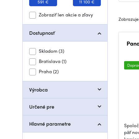
591 €
11 100 €
Zobraziť len akcie a zľavy
Zobrazuje
Dostupnosť
Pana
Skladom
(3)
Bratislava
(1)
Dopra
Praha
(2)
Výrobca
Určené pre
Hlavné parametre
Spoloč
päť no