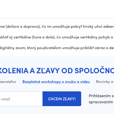
ne (doľava a doprava), čo im umožňuje pokryť široký uhol záberu
ať aj vertikálne (hore a dole), čo umožňuje vertikálny pohyb a 
digitálny zoom, ktorý používateľom umožňuje priblížiť obraz a det
KOLENIA A ZĽAVY OD SPOLOČN
dberateľov
·
Bezplatné workshopy o zvuku a videu
·
Novinky a 
Prihlásením s
CHCEM ZĽAVY!
spracovaním 