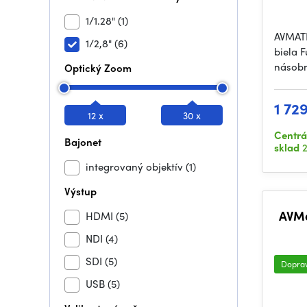
1/1.28"
(1)
AVMATR
1/2,8"
(6)
biela 
násob
Optický Zoom
1 72
12 x
30 x
Centrá
Bajonet
sklad
2
integrovaný objektív
(1)
Výstup
AVMa
HDMI
(5)
NDI
(4)
SDI
(5)
Dopra
USB
(5)