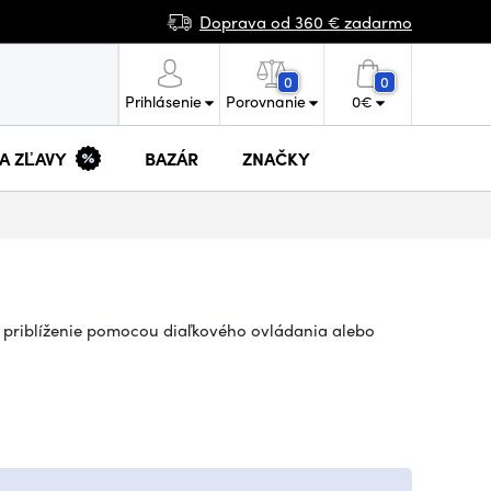
Doprava od 360 € zadarmo
0
0
Prihlásenie
Porovnanie
0
€
 A ZĽAVY
BAZÁR
ZNAČKY
é priblíženie pomocou diaľkového ovládania alebo