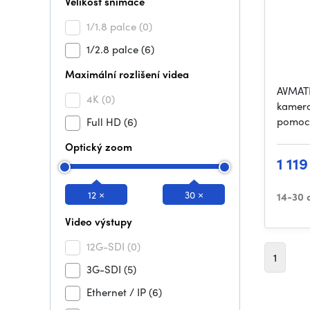
Velikost snímače
1/1.8 palce
(0)
1/2.8 palce
(6)
Maximální rozlišení videa
AVMATR
4K
(0)
kamera
pomoco
Full HD
(6)
Optický zoom
1 11
12 ×
30 ×
14-30 
Video výstupy
12G-SDI
(0)
1
3G-SDI
(5)
Ethernet / IP
(6)