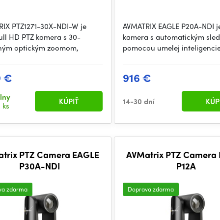
IX PTZ1271-30X-NDI-W je
AVMATRIX EAGLE P20A-NDI j
Full HD PTZ kamera s 30-
kamera s automatickým sle
ným optickým zoomom,
pomocou umelej inteligencie
9 €
916 €
lny
KÚPIŤ
14-30 dní
KÚP
 ks
trix PTZ Camera EAGLE
AVMatrix PTZ Camera
P30A-NDI
P12A
va zdarma
Doprava zdarma