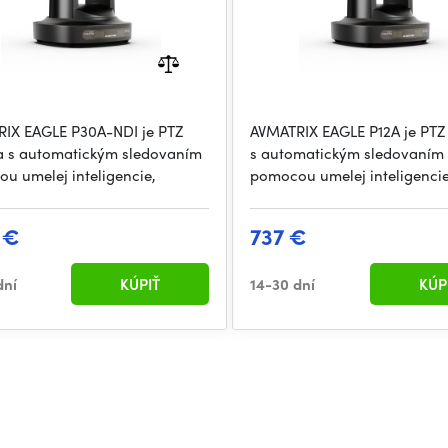
IX EAGLE P30A-NDI je PTZ
AVMATRIX EAGLE P12A je PT
 s automatickým sledovaním
s automatickým sledovaním
u umelej inteligencie,
pomocou umelej inteligencie
9 €
737 €
dní
KÚPIŤ
14-30 dní
KÚP