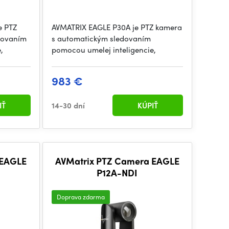
e PTZ
AVMATRIX EAGLE P30A je PTZ kamera
dovaním
s automatickým sledovaním
,
pomocou umelej inteligencie,
983 €
IŤ
14-30 dní
KÚPIŤ
 EAGLE
AVMatrix PTZ Camera EAGLE
P12A-NDI
Doprava zdarma