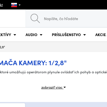
kt
EKTÍVY
AUDIO
PRÍSLUŠENSTVO
AKCIE
2,8"
MAČA KAMERY: 1/2,8"
, ktoré umožňujú operátorom plynule ovládať ich pohyb a optick
zobraziť viac