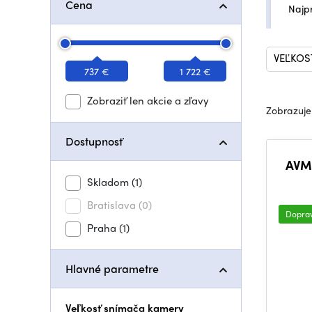
Cena
Najp
VEĽKOS
737 €
1 722 €
Zobraziť len akcie a zľavy
Zobrazuje
Dostupnosť
AVMat
Skladom
(1)
Bratislava
(0)
Dopra
Praha
(1)
Hlavné parametre
Veľkosť snímača kamery