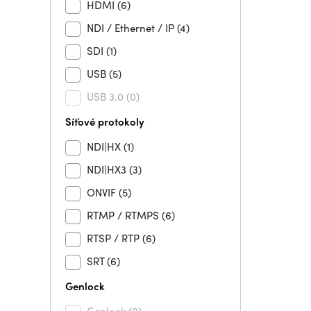
HDMI
(6)
NDI / Ethernet / IP
(4)
SDI
(1)
USB
(5)
USB 3.0
(0)
Síťové protokoly
NDI|HX
(1)
NDI|HX3
(3)
ONVIF
(5)
RTMP / RTMPS
(6)
RTSP / RTP
(6)
SRT
(6)
Genlock