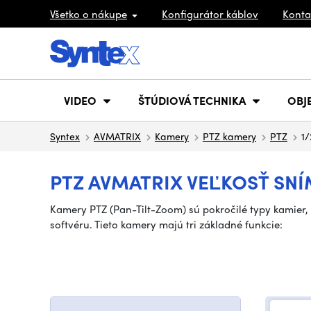
Všetko o nákupe
Konfigurátor káblov
Konta
VIDEO
ŠTÚDIOVÁ TECHNIKA
OBJ
Syntex
AVMATRIX
Kamery
PTZ kamery
PTZ
1/
PTZ AVMATRIX VEĽKOSŤ SNÍ
Kamery PTZ (Pan-Tilt-Zoom) sú pokročilé typy kamier
softvéru. Tieto kamery majú tri základné funkcie: