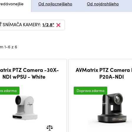
redávanejšie
Od najlacnejšieho
Od najdrahšieho
Ť SNÍMAČA KAMERY:
1/2,8"
m 1-6 z 6
rix PTZ Camera -30X-
AVMatrix PTZ Camera
NDI wPSU - White
P20A-NDI
va zdarma
Doprava zdarma