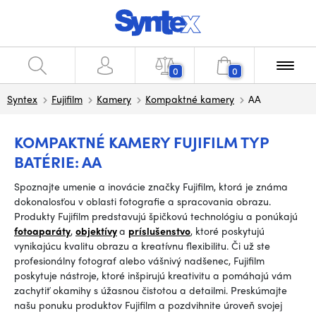
0
0
Syntex
Fujifilm
Kamery
Kompaktné kamery
AA
KOMPAKTNÉ KAMERY FUJIFILM TYP
BATÉRIE: AA
Spoznajte umenie a inovácie značky Fujifilm, ktorá je známa
dokonalosťou v oblasti fotografie a spracovania obrazu.
Produkty Fujifilm predstavujú špičkovú technológiu a ponúkajú
fotoaparáty
,
objektívy
a
príslušenstvo
, ktoré poskytujú
vynikajúcu kvalitu obrazu a kreatívnu flexibilitu. Či už ste
profesionálny fotograf alebo vášnivý nadšenec, Fujifilm
poskytuje nástroje, ktoré inšpirujú kreativitu a pomáhajú vám
zachytiť okamihy s úžasnou čistotou a detailmi. Preskúmajte
našu ponuku produktov Fujifilm a pozdvihnite úroveň svojej