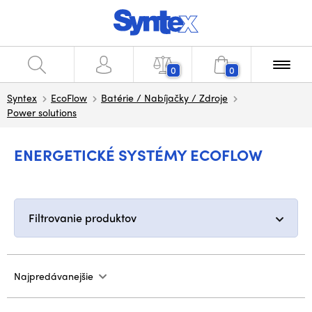
0
0
Syntex
EcoFlow
Batérie / Nabíjačky / Zdroje
Power solutions
ENERGETICKÉ SYSTÉMY ECOFLOW
Filtrovanie produktov
Najpredávanejšie