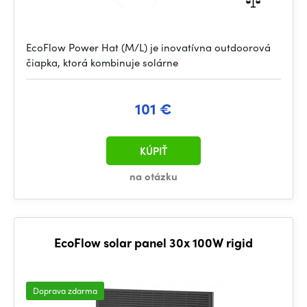
EcoFlow Power Hat (M/L) je inovatívna outdoorová
čiapka, ktorá kombinuje solárne
101 €
KÚPIŤ
na otázku
EcoFlow solar panel 30x 100W rigid
Doprava zdarma