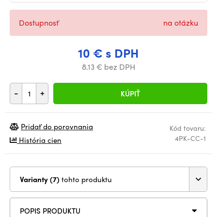
Dostupnosť
na otázku
10 € s DPH
8.13 € bez DPH
-
+
KÚPIŤ
Pridať do porovnania
Kód tovaru:
4PK-CC-1
História cien
Varianty (7)
tohto produktu
POPIS PRODUKTU