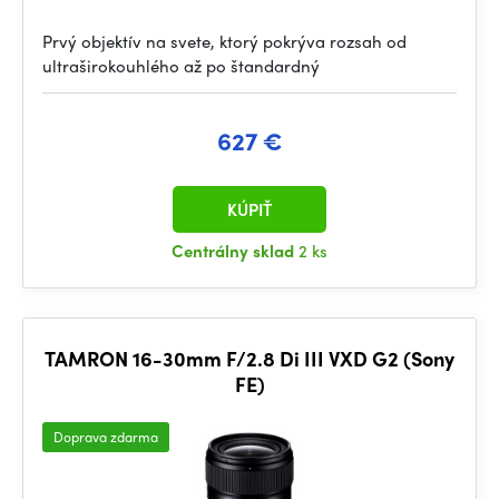
Prvý objektív na svete, ktorý pokrýva rozsah od
ultraširokouhlého až po štandardný
627 €
KÚPIŤ
Centrálny sklad
2 ks
TAMRON 16-30mm F/2.8 Di III VXD G2 (Sony
FE)
Doprava zdarma