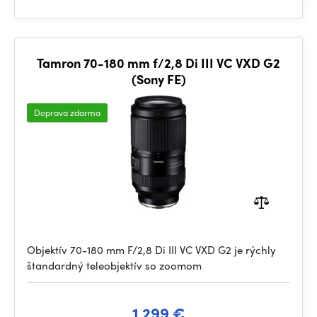
Tamron 70-180 mm f/2,8 Di III VC VXD G2
(Sony FE)
Doprava zdarma
Objektív 70-180 mm F/2,8 Di III VC VXD G2 je rýchly
štandardný teleobjektív so zoomom
1 299 €