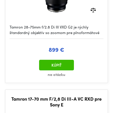
Tamron 28-75mm f/2.8 Di III VXD G2 je rýchly
štandardný objektív so zoomom pre plnoformátové
899 €
KÚPIŤ
na otázku
Tamron 17-70 mm F/2,8 Di III-A VC RXD pre
Sony E