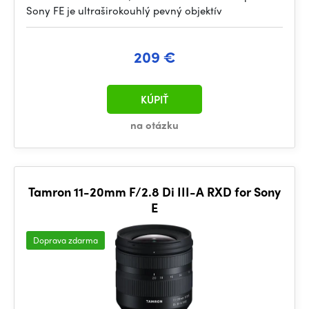
Sony FE je ultraširokouhlý pevný objektív
209 €
KÚPIŤ
na otázku
Tamron 11-20mm F/2.8 Di III-A RXD for Sony
E
Doprava zdarma