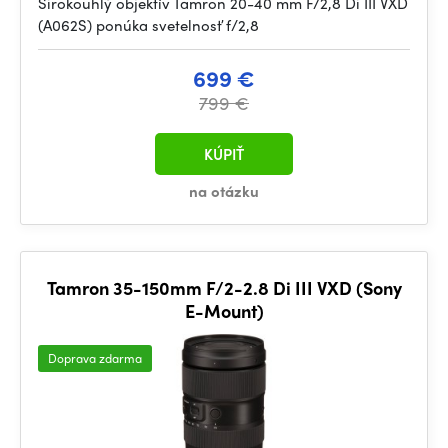
Širokouhlý objektív Tamron 20-40 mm F/2,8 Di III VXD
(A062S) ponúka svetelnosť f/2,8
699 €
799 €
KÚPIŤ
na otázku
Tamron 35-150mm F/2-2.8 Di III VXD (Sony
E-Mount)
Doprava zdarma