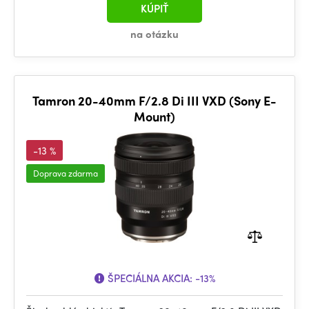
KÚPIŤ
na otázku
Tamron 20-40mm F/2.8 Di III VXD (Sony E-
Mount)
-13 %
Doprava zdarma
ŠPECIÁLNA AKCIA:
-13%