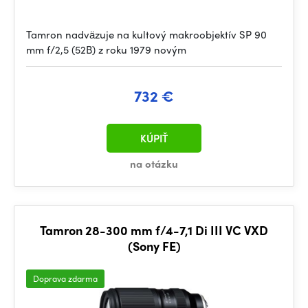
Tamron nadväzuje na kultový makroobjektív SP 90
mm f/2,5 (52B) z roku 1979 novým
732 €
KÚPIŤ
na otázku
Tamron 28-300 mm f/4-7,1 Di III VC VXD
(Sony FE)
Doprava zdarma