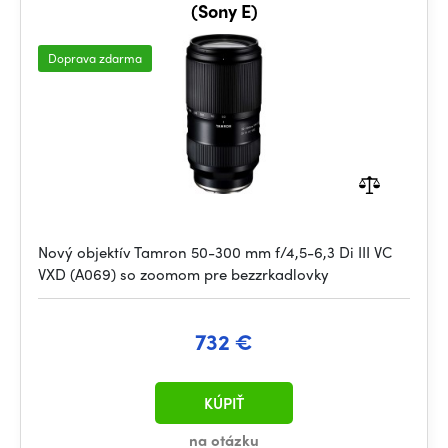
(Sony E)
Doprava zdarma
Nový objektív Tamron 50-300 mm f/4,5-6,3 Di III VC
VXD (A069) so zoomom pre bezzrkadlovky
732 €
KÚPIŤ
na otázku