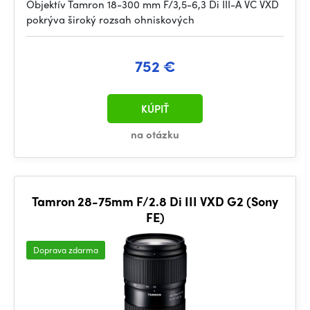
Objektív Tamron 18-300 mm F/3,5-6,3 Di III-A VC VXD
pokrýva široký rozsah ohniskových
752 €
KÚPIŤ
na otázku
Tamron 28-75mm F/2.8 Di III VXD G2 (Sony
FE)
Doprava zdarma