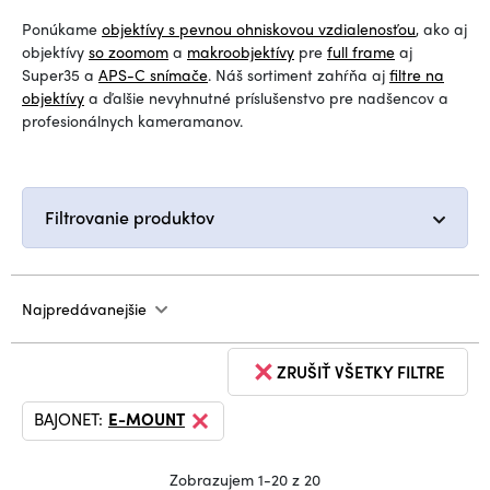
Ponúkame
objektívy s pevnou ohniskovou vzdialenosťou
, ako aj
objektívy
so zoomom
a
makroobjektívy
pre
full frame
aj
Super35 a
APS-C snímače
. Náš sortiment zahŕňa aj
filtre na
objektívy
a ďalšie nevyhnutné príslušenstvo pre nadšencov a
profesionálnych kameramanov.
Filtrovanie produktov
Najpredávanejšie
ZRUŠIŤ VŠETKY FILTRE
BAJONET:
E-MOUNT
Zobrazujem 1-20 z 20