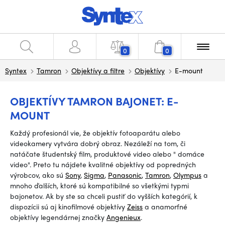
0
0
Syntex
Tamron
Objektívy a filtre
Objektívy
E-mount
OBJEKTÍVY TAMRON BAJONET: E-
MOUNT
Každý profesionál vie, že objektív fotoaparátu alebo
videokamery vytvára dobrý obraz. Nezáleží na tom, či
natáčate študentský film, produktové video alebo
"
domáce
video".
Preto tu nájdete kvalitné objektívy od popredných
výrobcov, ako sú
Sony
,
Sigma
,
Panasonic
,
Tamron
,
Olympus
a
mnoho ďalších, ktoré sú kompatibilné so všetkými typmi
bajonetov. Ak by ste sa chceli pustiť do vyšších kategórií, k
dispozícii sú aj kinofilmové objektívy
Zeiss
a anamorfné
objektívy legendárnej značky
Angenieux
.