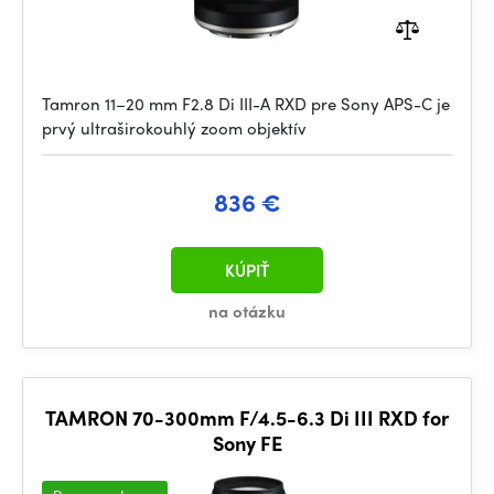
Tamron 11–20 mm F2.8 Di III-A RXD pre Sony APS-C je
prvý ultraširokouhlý zoom objektív
836 €
KÚPIŤ
na otázku
TAMRON 70-300mm F/4.5-6.3 Di III RXD for
Sony FE