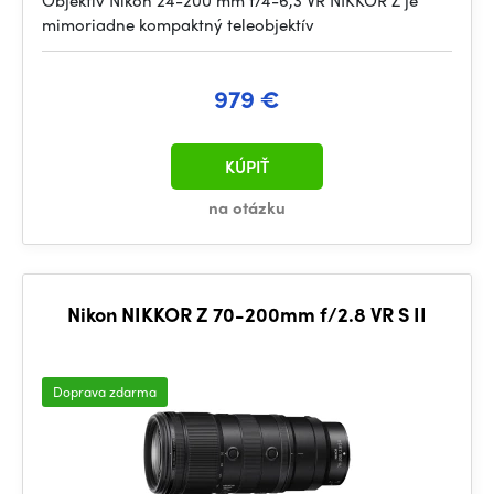
Objektív Nikon 24-200 mm f/4-6,3 VR NIKKOR Z je
mimoriadne kompaktný teleobjektív
979 €
KÚPIŤ
na otázku
Nikon NIKKOR Z 70-200mm f/2.8 VR S II
Doprava zdarma