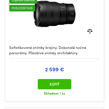
Doprava zdarma
POSLEDNÝ KUS
Sofistikované snímky krajiny. Dokonalé nočné
panorámy. Pôsobivé snímky architektúry.
2 599 €
KÚPIŤ
Skladom
1 ks