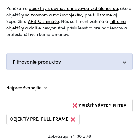
Ponúkame
objektívy s pevnou ohniskovou vzdialenosťou
, ako aj
objektívy
so zoomom
a
makroobjektívy
pre
full frame
aj
Super35 a
APS-C snímače
. Náš sortiment zahŕňa aj
filtre na
objektívy
a ďalšie nevyhnutné príslušenstvo pre nadšencov a
profesionálnych kameramanov.
Filtrovanie produktov
Najpredávanejšie
ZRUŠIŤ VŠETKY FILTRE
OBJEKTÍV PRE:
FULL FRAME
Zobrazujem 1-30 z 76