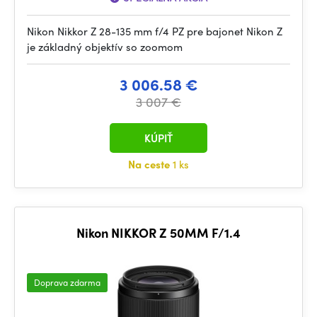
Nikon Nikkor Z 28-135 mm f/4 PZ pre bajonet Nikon Z
je základný objektív so zoomom
3 006.58 €
3 007 €
KÚPIŤ
Na ceste
1 ks
Nikon NIKKOR Z 50MM F/1.4
Doprava zdarma