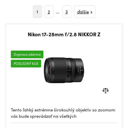
1
2
...
3
ďalšie
Nikon 17-28mm f/2.8 NIKKOR Z
Doprava zdarma
POSLEDNÝ KUS
Tento ľahký extrémne širokouhlý objektív so zoomom
vás bude sprevádzať na všetkých