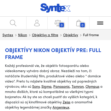
0
0
Syntex
Nikon
Objektívy a filtre
Objektívy
Full frame
OBJEKTÍVY NIKON OBJEKTÍV PRE: FULL
FRAME
Každý profesionál vie, že objektív fotoaparátu alebo
videokamery vytvára dobrý obraz. Nezáleží na tom, či
natáčate študentský film, produktové video alebo
"
domáce
video".
Preto tu nájdete kvalitné objektívy od popredných
výrobcov, ako sú
Sony
,
Sigma
,
Panasonic
,
Tamron
,
Olympus
a
mnoho ďalších, ktoré sú kompatibilné so všetkými typmi
bajonetov. Ak by ste sa chceli pustiť do vyšších kategórií, k
dispozícii sú aj kinofilmové objektívy
Zeiss
a anamorfné
objektívy legendárnej značky
Angenieux
.