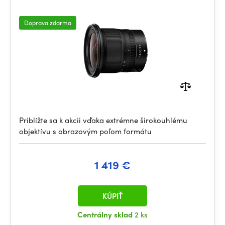
Doprava zdarma
Priblížte sa k akcii vďaka extrémne širokouhlému
objektívu s obrazovým poľom formátu
1 419 €
KÚPIŤ
Centrálny sklad
2 ks