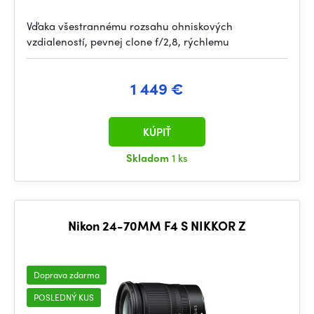
Vďaka všestrannému rozsahu ohniskových
vzdialeností, pevnej clone f/2,8, rýchlemu
1 449 €
KÚPIŤ
Skladom
1 ks
Nikon 24-70MM F4 S NIKKOR Z
Doprava zdarma
POSLEDNÝ KUS