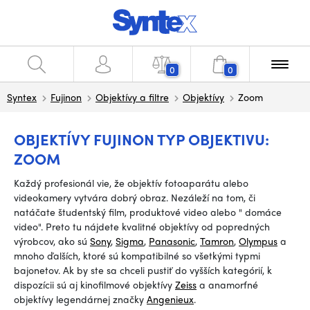
0
0
Syntex
Fujinon
Objektívy a filtre
Objektívy
Zoom
OBJEKTÍVY FUJINON TYP OBJEKTIVU:
ZOOM
Každý profesionál vie, že objektív fotoaparátu alebo
videokamery vytvára dobrý obraz. Nezáleží na tom, či
natáčate študentský film, produktové video alebo
"
domáce
video".
Preto tu nájdete kvalitné objektívy od popredných
výrobcov, ako sú
Sony
,
Sigma
,
Panasonic
,
Tamron
,
Olympus
a
mnoho ďalších, ktoré sú kompatibilné so všetkými typmi
bajonetov. Ak by ste sa chceli pustiť do vyšších kategórií, k
dispozícii sú aj kinofilmové objektívy
Zeiss
a anamorfné
objektívy legendárnej značky
Angenieux
.