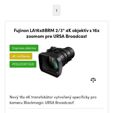
1
Fujinon LA16x8BRM 2/3" 4K objektív s 16x
zoomom pre URSA Broadcast
Doprava zdarma
4K rozlišenie
POSLEDNÝ KUS
Nový 16x 4K transfokátor vytvořený specificky pro
kameru Blackmagic URSA Broadcast!