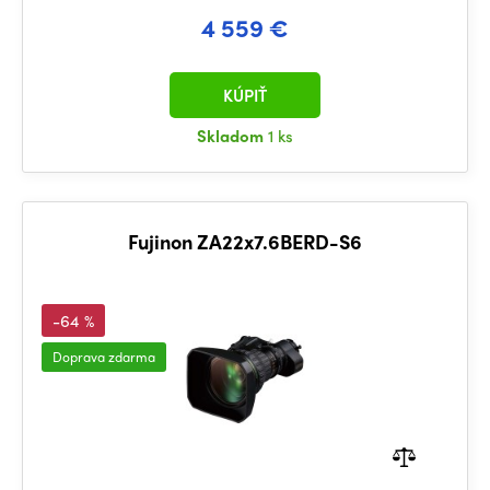
4 559 €
KÚPIŤ
Skladom
1 ks
Fujinon ZA22x7.6BERD-S6
-64 %
Doprava zdarma