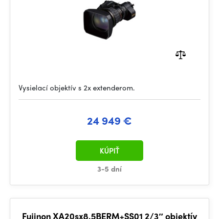
Vysielací objektív s 2x extenderom.
24 949 €
KÚPIŤ
3-5 dní
Fujinon XA20sx8.5BERM+SS01 2/3″ objektív