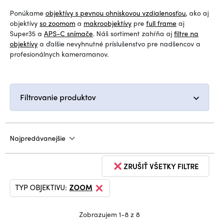
Ponúkame
objektívy s pevnou ohniskovou vzdialenosťou
, ako aj
objektívy
so zoomom
a
makroobjektívy
pre
full frame
aj
Super35 a
APS-C snímače
. Náš sortiment zahŕňa aj
filtre na
objektívy
a ďalšie nevyhnutné príslušenstvo pre nadšencov a
profesionálnych kameramanov.
Filtrovanie produktov
Najpredávanejšie
ZRUŠIŤ VŠETKY FILTRE
TYP OBJEKTIVU:
ZOOM
Zobrazujem 1-8 z 8